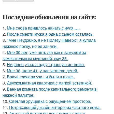
Последние обновления на сайте:
1.
Мне снова пришлось начать с нуля ….
2.
После смерти мужа я одна с сыном осталась.
3.
"Мне Неудобно, я не Полезу Наверх": я купила
нижнюю полку, но её заняли.
4.
Мне 30 лет, уже пять лет как я замужем за
замечательным мужчиной, ему 35.
5.
Недавно узнала одну странную историю.
6.
Мне 38, жене 41, у нас четверо детей.
7.
Врачи сделали узи - и были в шоке.
8.
Двухкомнатная квартира с мягкой эстетикой.
9.
Ванная комната после капитального ремонта в
нежной палитре.
10.
Светлая хрущёвка с ощущением простора.
11.
Потрясающий дизайн интерьера частного дома.
12.
Авторский интерьер для стилиста звезд.