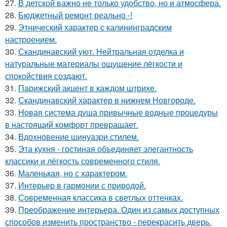
27.
В детской важно не только удобство, но и атмосфера.
28.
Бюджетный ремонт реально -!
29.
Этнический характер с калининградским
настроением.
30.
Скандинавский уют. Нейтральная отделка и
натуральные материалы ощущение лёгкости и
спокойствия создают.
31.
Парижский акцент в каждом штрихе.
32.
Скандинавский характер в нижнем Новгороде.
33.
Новая система душа привычные водные процедуры
в настоящий комфорт превращает.
34.
Вдохновение шинуазри стилем.
35.
Эта кухня - гостиная объединяет элегантность
классики и лёгкость современного стиля.
36.
Маленькая, но с характером.
37.
Интерьер в гармонии с природой.
38.
Современная классика в светлых оттенках.
39.
Преображение интерьера. Один из самых доступных
способов изменить пространство - перекрасить дверь.