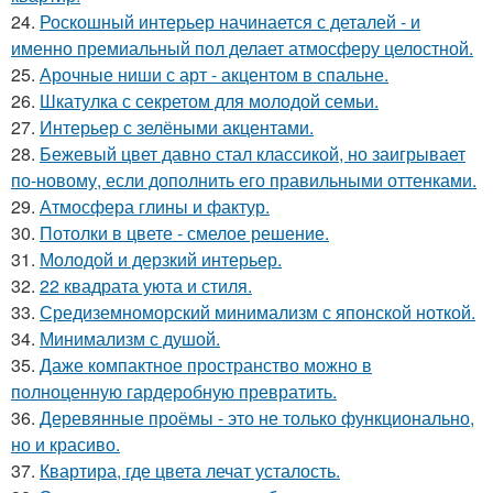
24.
Роскошный интерьер начинается с деталей - и
именно премиальный пол делает атмосферу целостной.
25.
Арочные ниши с арт - акцентом в спальне.
26.
Шкатулка с секретом для молодой семьи.
27.
Интерьер с зелёными акцентами.
28.
Бежевый цвет давно стал классикой, но заигрывает
по-новому, если дополнить его правильными оттенками.
29.
Атмосфера глины и фактур.
30.
Потолки в цвете - смелое решение.
31.
Молодой и дерзкий интерьер.
32.
22 квадрата уюта и стиля.
33.
Средиземноморский минимализм с японской ноткой.
34.
Минимализм с душой.
35.
Даже компактное пространство можно в
полноценную гардеробную превратить.
36.
Деревянные проёмы - это не только функционально,
но и красиво.
37.
Квартира, где цвета лечат усталость.