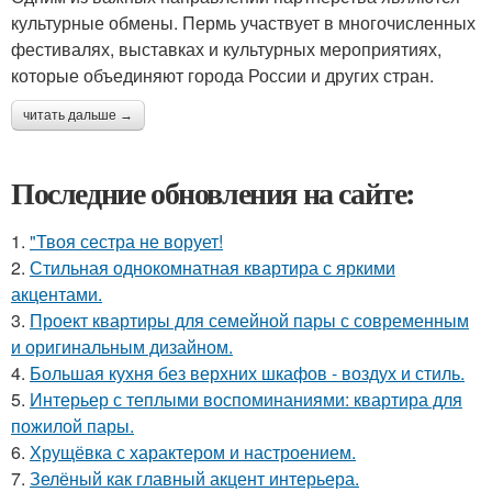
культурные обмены. Пермь участвует в многочисленных
фестивалях, выставках и культурных мероприятиях,
которые объединяют города России и других стран.
читать дальше →
Последние обновления на сайте:
1.
"Твоя сестра не ворует!
2.
Стильная однокомнатная квартира с яркими
акцентами.
3.
Проект квартиры для семейной пары с современным
и оригинальным дизайном.
4.
Большая кухня без верхних шкафов - воздух и стиль.
5.
Интерьер с теплыми воспоминаниями: квартира для
пожилой пары.
6.
Хрущёвка с характером и настроением.
7.
Зелёный как главный акцент интерьера.