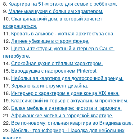
8.
Квартира на 51-м этаже для семьи с ребёнком.
9.
Маленькая кухня с большим характером.
10.
Скандинавский дом, в который хочется
возвращаться.
11.
Кровать в алькове - уютная архитектура сна.
12.
Летнее убежище в старом фонде.
13.
Цвета и текстуры: уютный интерьер в Санкт-
петербурге.
14.
Спокойная кухня с тёплым характером.
15.
Евродвушка с настроением Pinterest.
16.
Небольшая квартира для долгосрочной аренды.
17.
Зеркало как инструмент дизайна.
18.
Интерьер с характером в доме конца XIX века.
19.
Классический интерьер с актуальным прочтением.
20.
Белая мебель в интерьере: чистота и гармония.
21.
Африканские мотивы в городской квартире.
22.
Все по-новому: стильная квартира во Владикавказе.
23.
Мебель - трансформер - Находка для небольших
квартир!