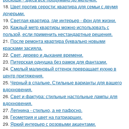
18.
Цвет против серости: квартира для семьи с двумя
дочерьми.
19.
Светлая квартира, где интерьер - фон для жизни.
20.
Каждый метр квартиры можно использовать с
пользой, если применить нестандартные решения.
21.
После ремонта квартира буквально новыми
красками засияла.
22.
Свет, дерево и дыхание времени.
23.
Питерская однушка без рамок для фантазии.
24.
Смелый малиновый оттенок превращает кухню в
центр притяжения.
25.
Черный в спальне. Стильные варианты для вашего
вдохновения.
26.
Свет и фактура: стильные настольные лампы для
вдохновения.
27.
Лепнина - стильно, а не пафосно.
28.
Геометрия и цвет на патриарших.
29.
Яркий интерьер с розовыми акцентами.