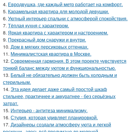
4.
Евродвушка, где каждый метр работает на комфорт.
5.
Карамельная квартира для молодой девушки.
6.
Уютный интерьер спальни с атмосферой спокойствия.
7.
Тёплая кухня с характером.
8.
Яркая квартира с характером и настроением.
9.
Прекрасный дом снаружи и внутри.
10.
Дом в мягких персиковых оттенках.
11.
Минималистская квартира в Москве.
12.
Современная гармония. В этом проекте чувствуется
тонкий баланс между уютом и функциональностью.
13.
Белый не обязательно должен быть холодным и
стерильным.
14.
Эта идея делает даже самый простой шкаф
стильнее, практичнее и аккуратнее - без серьёзных
затрат.
15.
Интерьер - антитеза минимализму.
16.
Студия, которая удивляет планировкой.
17.
Дизайнеры создали атмосферу уюта и легкой
роскоши - здесь всё продумано до мелочей.