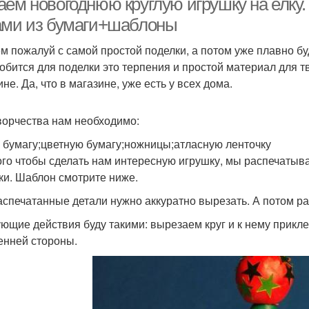
аем новогоднюю круглую игрушку на елку
ами из бумаги+шаблоны
м пожалуй с самой простой поделки, а потом уже плавно бу
обится для поделки это терпения и простой материал для т
не. Да, что в магазине, уже есть у всех дома.
ворчества нам необходимо:
 бумагу;цветную бумагу;ножницы;атласную ленточку
ого чтобы сделать нам интересную игрушку, мы распечатыв
ки. Шаблон смотрите ниже.
аспечатанные детали нужно аккуратно вырезать. А потом рас
ющие действия буду такими: вырезаем круг и к нему прикле
енней стороны.