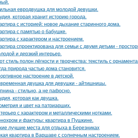
ный.
ильная евродвушка для молодой девушки.
удия, которая хранит историю города.
артира с историей: новое дыхание старинного дома.
артира с памятью о бабушке.
артира с характером и настроением.
артира спроектирована для семьи с двумя детьми - простор
лодой и дерзкий интерьер.
от стиль полон лёгкости и творчества: текстиль с орнамент
гда природа частью дома становится.
ортивное настроение в детской.
временная двушка для девушки - айтишницы.
пнина - стильно, а не пафосно.
удия, которая как двушка.
ометрия и цвет на патриарших.
терьер с характером и металлическими нотками.
нохром и фактуры: квартира в Пушкине.
кие лучшие места для отдыха в Березниках
кая квартира в Варшаве с солнечным настроением.