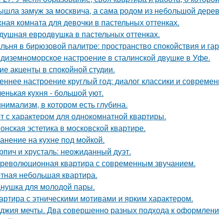
ышла замуж за москвича, а сама родом из небольшой дерев
ная комната для девочки в пастельных оттенках.
душная евродвушка в пастельных оттенках.
льня в бирюзовой палитре: пространство спокойствия и га
диземноморское настроение в сталинской двушке в Уфе.
ие акценты в спокойной студии.
еннее настроение круглый год: диалог классики и современ
енькая кухня - большой уют.
нимализм, в котором есть глубина.
т с характером для однокомнатной квартиры.
онская эстетика в московской квартире.
анение на кухне под мойкой.
рпич и хрусталь: неожиданный дуэт.
революционная квартира с современным звучанием.
тная небольшая квартира.
нушка для молодой пары.
артира с этническими мотивами и ярким характером.
джия мечты. Два совершенно разных подхода к оформлени