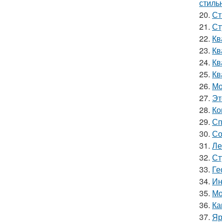
стиль
20.
Ст
21.
Ст
22.
Кв
23.
Кв
24.
Кв
25.
Кв
26.
Мо
27.
Эт
28.
Ко
29.
Сп
30.
Со
31.
Ле
32.
Ст
33.
Ге
34.
Ин
35.
Мо
36.
Ка
37.
Яр