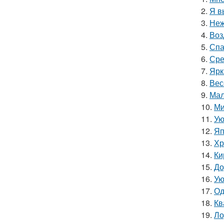
2.
Я в
3.
Неж
4.
Воз
5.
Спа
6.
Сре
7.
Ярк
8.
Вес
9.
Мал
10.
Ми
11.
Ую
12.
Яп
13.
Хр
14.
Ки
15.
До
16.
Ую
17.
Од
18.
Кв
19.
Ло