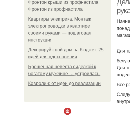
Дел
Фронтон крыши из профнастила.
рук
Фронтон из профнастила
Квартиры электрика. Монтаж
Начне
электропроводки в квартире
понад
своими руками — пошаговая
магази
инструкция
Декорируй свой дом на бюджет: 25
Для т
идей для вдохновения
белую
Брошенная невеста сиделкой к
Для т
богатому мужчине … устроилась.
подел
Ковролин: от идеи до реализации
Все р
Следу
внутр