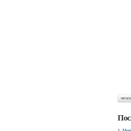
читат
Пос
1.
Мне