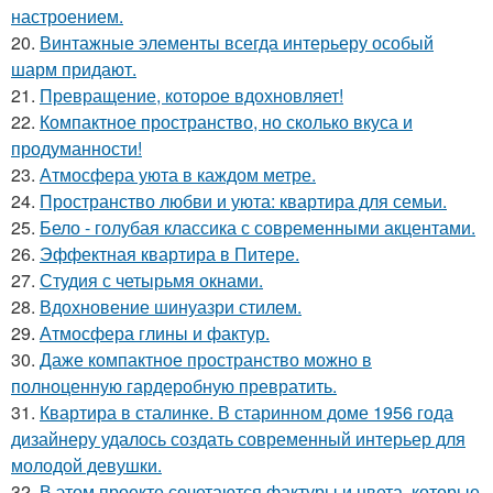
настроением.
20.
Винтажные элементы всегда интерьеру особый
шарм придают.
21.
Превращение, которое вдохновляет!
22.
Компактное пространство, но сколько вкуса и
продуманности!
23.
Атмосфера уюта в каждом метре.
24.
Пространство любви и уюта: квартира для семьи.
25.
Бело - голубая классика с современными акцентами.
26.
Эффектная квартира в Питере.
27.
Студия с четырьмя окнами.
28.
Вдохновение шинуазри стилем.
29.
Атмосфера глины и фактур.
30.
Даже компактное пространство можно в
полноценную гардеробную превратить.
31.
Квартира в сталинке. В старинном доме 1956 года
дизайнеру удалось создать современный интерьер для
молодой девушки.
32.
В этом проекте сочетаются фактуры и цвета, которые