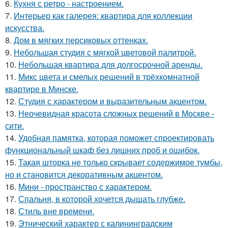
6.
Кухня с ретро - настроением.
7.
Интерьер как галерея: квартира для коллекции
искусства.
8.
Дом в мягких персиковых оттенках.
9.
Небольшая студия с мягкой цветовой палитрой.
10.
Небольшая квартира для долгосрочной аренды.
11.
Микс цвета и смелых решений в трёхкомнатной
квартире в Минске.
12.
Студия с характером и выразительным акцентом.
13.
Неочевидная красота сложных решений в Москве -
сити.
14.
Удобная памятка, которая поможет спроектировать
функциональный шкаф без лишних проб и ошибок.
15.
Такая шторка не только скрывает содержимое тумбы,
но и становится декоративным акцентом.
16.
Мини - пространство с характером.
17.
Спальня, в которой хочется дышать глубже.
18.
Стиль вне времени.
19.
Этнический характер с калининградским