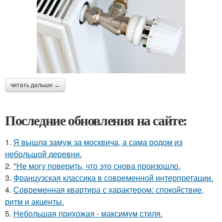
читать дальше →
Последние обновления на сайте:
1.
Я вышла замуж за москвича, а сама родом из
небольшой деревни.
2.
"Не могу поверить, что это снова произошло.
3.
Французская классика в современной интерпретации.
4.
Современная квартира с характером: спокойствие,
ритм и акценты.
5.
Небольшая прихожая - максимум стиля.