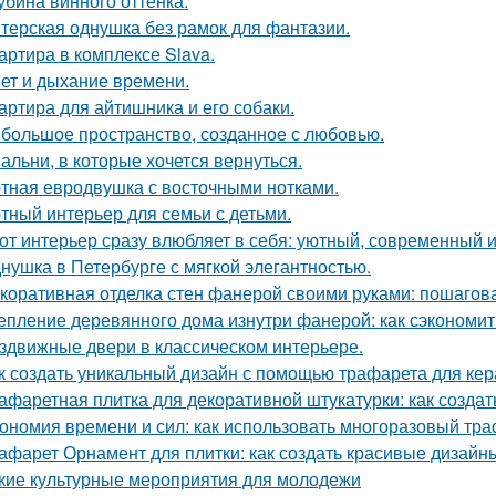
убина винного оттенка.
терская однушка без рамок для фантазии.
артира в комплексе Slava.
ет и дыхание времени.
артира для айтишника и его собаки.
большое пространство, созданное с любовью.
альни, в которые хочется вернуться.
тная евродвушка с восточными нотками.
тный интерьер для семьи с детьми.
от интерьер сразу влюбляет в себя: уютный, современный и
нушка в Петербурге с мягкой элегантностью.
коративная отделка стен фанерой своими руками: пошагов
епление деревянного дома изнутри фанерой: как сэкономит
здвижные двери в классическом интерьере.
к создать уникальный дизайн с помощью трафарета для кер
афаретная плитка для декоративной штукатурки: как созда
ономия времени и сил: как использовать многоразовый тра
афарет Орнамент для плитки: как создать красивые дизайн
кие культурные мероприятия для молодежи