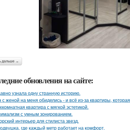
ь дальше →
ледние обновления на сайте:
авно узнала одну странную историю.
 с женой на меня обиделись - и всё из-за квартиры, котора
хкомнатная квартира с мягкой эстетикой.
имализм с умным зонированием.
орский интерьер для стилиста звезд.
одвушка, где каждый метр работает на комфорт.