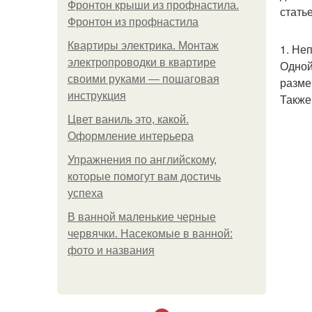
Фронтон крыши из профнастила.
стать
Фронтон из профнастила
Квартиры электрика. Монтаж
1. Не
электропроводки в квартире
Одной
своими руками — пошаговая
разме
инструкция
Также
Цвет ваниль это, какой.
Оформление интерьера
Упражнения по английскому,
которые помогут вам достичь
успеха
В ванной маленькие черные
червячки. Насекомые в ванной:
фото и названия