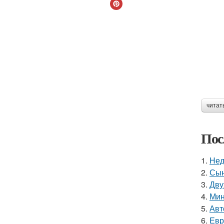
читат
Пос
1.
Нед
2.
Сын
3.
Дву
4.
Мин
5.
Авт
6.
Евр