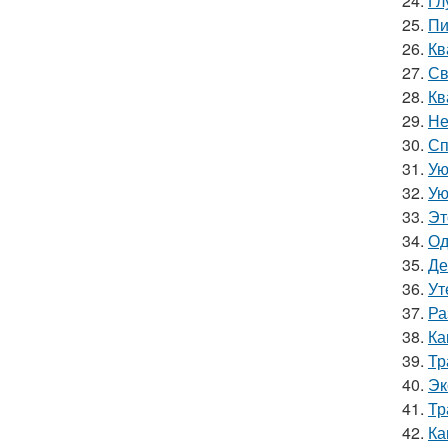
24.
Гл
25.
Пи
26.
Кв
27.
Св
28.
Кв
29.
Не
30.
Сп
31.
Ую
32.
Ую
33.
Эт
34.
Од
35.
Де
36.
Ут
37.
Ра
38.
Ка
39.
Тр
40.
Эк
41.
Тр
42.
Ка