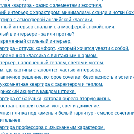
тлая квартира - оазис с элементами экостиля.
кий интерьер с характером: минимализм, сканди и нотки бох
ртира с атмосферой английской классики.
тный интерьер спальни с атмосферой спокойствия.
лый в интерьере - за или против?
временный стильный интерьер.
артира - отпуск: комфорт, который хочется увезти с собой.
временная классика с винтажным шармом.
терьер, наполненный теплом, светом и уютом.
м, где картины становятся частью интерьера.
актичное решение, которое сочетает безопасность и эстетик
ухкомнатная квартира с характером и теплом.
рижский акцент в каждом штрихе.
артира от бабушки, которая обрела вторую жизнь.
остранство для семьи: уют, свет и движение.
мная плитка под камень и белый гарнитур - смелое сочетани
ительнее.
артира профессора с изысканным характером.