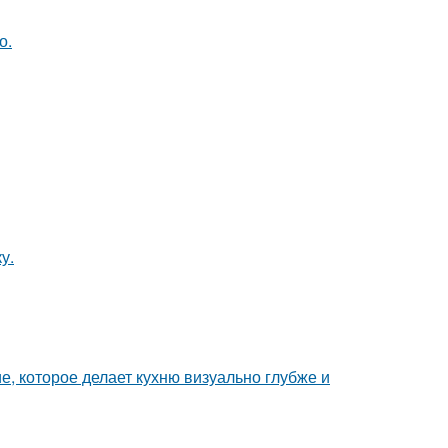
о.
у.
е, которое делает кухню визуально глубже и