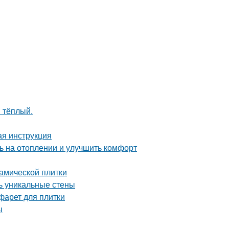
 тёплый.
ая инструкция
ь на отоплении и улучшить комфорт
амической плитки
ть уникальные стены
фарет для плитки
ы