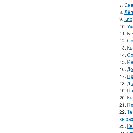
7.
Све
8.
Лёг
9.
Ква
10.
Ую
11.
Бе
12.
Со
13.
Кв
14.
Со
15.
Ин
16.
До
17.
Пр
18.
Дв
19.
Па
20.
Кв
21.
Пр
22.
Те
выраз
23.
Кв