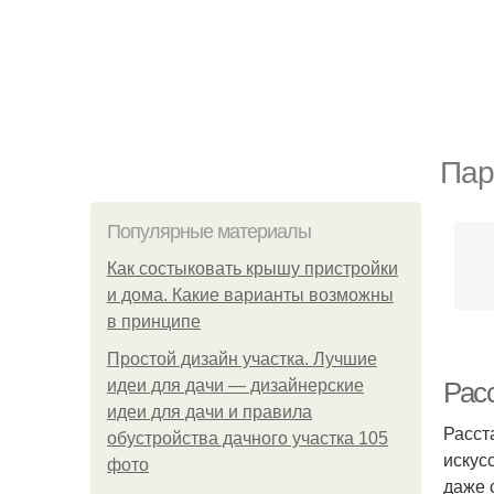
Пар
Популярные материалы
Как состыковать крышу пристройки
и дома. Какие варианты возможны
в принципе
Простой дизайн участка. Лучшие
идеи для дачи — дизайнерские
Расс
идеи для дачи и правила
Расст
обустройства дачного участка 105
искус
фото
даже 