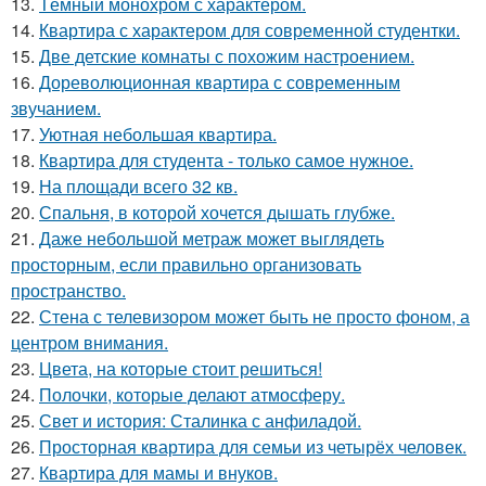
13.
Тёмный монохром с характером.
14.
Квартира с характером для современной студентки.
15.
Две детские комнаты с похожим настроением.
16.
Дореволюционная квартира с современным
звучанием.
17.
Уютная небольшая квартира.
18.
Квартира для студента - только самое нужное.
19.
На площади всего 32 кв.
20.
Спальня, в которой хочется дышать глубже.
21.
Даже небольшой метраж может выглядеть
просторным, если правильно организовать
пространство.
22.
Стена с телевизором может быть не просто фоном, а
центром внимания.
23.
Цвета, на которые стоит решиться!
24.
Полочки, которые делают атмосферу.
25.
Свет и история: Сталинка с анфиладой.
26.
Просторная квартира для семьи из четырёх человек.
27.
Квартира для мамы и внуков.