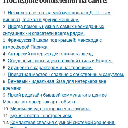
1.
Несколько лет назад мой муж попал в ДТП - сам
виноват, въехал в другую женщину.
2.
Иногда помощь нужна в самых неожиданных
ситуациях - и спасатели всегда рядом.
3.
Французский шарм под крышей: мансарда с
атмосферой Парижа.
4.
Авторский интерьер для стилиста звезд.
5.
Обеденные зоны: идеи на любой стиль и бюджет.
6.
Хрущёвка с характером и настроением.
7.
Приватная мастер - спальня с собственным санузлом.
8.
Бежевый - идеальная база для интерьера вне
времени.
9.
Яркий редизайн бывшей коммуналки в центре
Москвы: интерьер как арт - объект.
10.
Минимализм, в котором есть глубина.
11.
Кухня с ретро - настроением.
12.
Компактная спальня с умной системой хранения.