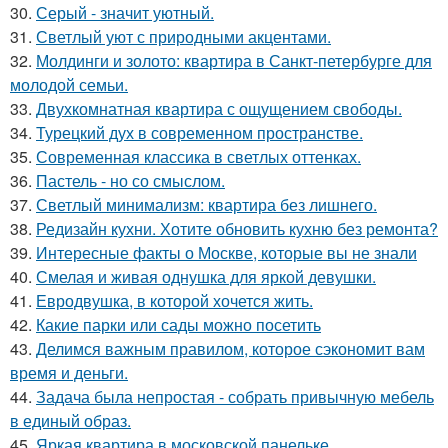
30.
Серый - значит уютный.
31.
Светлый уют с природными акцентами.
32.
Молдинги и золото: квартира в Санкт-петербурге для
молодой семьи.
33.
Двухкомнатная квартира с ощущением свободы.
34.
Турецкий дух в современном пространстве.
35.
Современная классика в светлых оттенках.
36.
Пастель - но со смыслом.
37.
Светлый минимализм: квартира без лишнего.
38.
Редизайн кухни. Хотите обновить кухню без ремонта?
39.
Интересные факты о Москве, которые вы не знали
40.
Смелая и живая однушка для яркой девушки.
41.
Евродвушка, в которой хочется жить.
42.
Какие парки или сады можно посетить
43.
Делимся важным правилом, которое сэкономит вам
время и деньги.
44.
Задача была непростая - собрать привычную мебель
в единый образ.
45.
Яркая квартира в московской панельке.