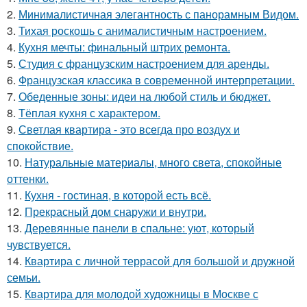
2.
Минималистичная элегантность с панорамным Видом.
3.
Тихая роскошь с анималистичным настроением.
4.
Кухня мечты: финальный штрих ремонта.
5.
Студия с французским настроением для аренды.
6.
Французская классика в современной интерпретации.
7.
Обеденные зоны: идеи на любой стиль и бюджет.
8.
Тёплая кухня с характером.
9.
Светлая квартира - это всегда про воздух и
спокойствие.
10.
Натуральные материалы, много света, спокойные
оттенки.
11.
Кухня - гостиная, в которой есть всё.
12.
Прекрасный дом снаружи и внутри.
13.
Деревянные панели в спальне: уют, который
чувствуется.
14.
Квартира с личной террасой для большой и дружной
семьи.
15.
Квартира для молодой художницы в Москве с