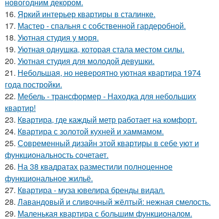
новогодним декором.
16.
Яркий интерьер квартиры в сталинке.
17.
Мастер - спальня с собственной гардеробной.
18.
Уютная студия у моря.
19.
Уютная однушка, которая стала местом силы.
20.
Уютная студия для молодой девушки.
21.
Небольшая, но невероятно уютная квартира 1974
года постройки.
22.
Мебель - трансформер - Находка для небольших
квартир!
23.
Квартира, где каждый метр работает на комфорт.
24.
Квартира с золотой кухней и хаммамом.
25.
Современный дизайн этой квартиры в себе уют и
функциональность сочетает.
26.
На 38 квадратах разместили полноценное
функциональное жильё.
27.
Квартира - муза ювелира бренды видал.
28.
Лавандовый и сливочный жёлтый: нежная смелость.
29.
Маленькая квартира с большим функционалом.