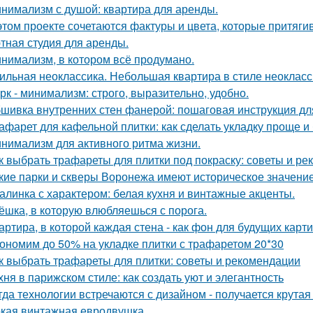
нимализм с душой: квартира для аренды.
этом проекте сочетаются фактуры и цвета, которые притяги
тная студия для аренды.
нимализм, в котором всё продумано.
ильная неоклассика. Небольшая квартира в стиле неокласси
рк - минимализм: строго, выразительно, удобно.
шивка внутренних стен фанерой: пошаговая инструкция дл
афарет для кафельной плитки: как сделать укладку проще и
нимализм для активного ритма жизни.
к выбрать трафареты для плитки под покраску: советы и р
кие парки и скверы Воронежа имеют историческое значени
алинка с характером: белая кухня и винтажные акценты.
ёшка, в которую влюбляешься с порога.
артира, в которой каждая стена - как фон для будущих карти
ономим до 50% на укладке плитки с трафаретом 20*30
к выбрать трафареты для плитки: советы и рекомендации
хня в парижском стиле: как создать уют и элегантность
гда технологии встречаются с дизайном - получается крутая
кая винтажная евродвушка.