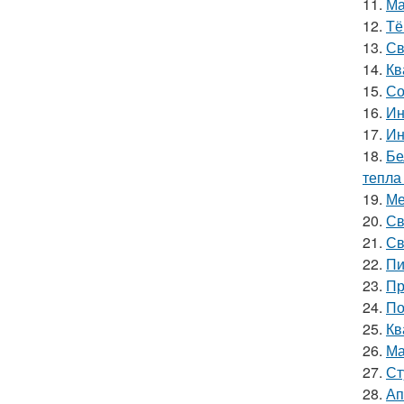
11.
Ма
12.
Тё
13.
Св
14.
Кв
15.
Со
16.
Ин
17.
Ин
18.
Бе
тепла
19.
Ме
20.
Св
21.
Св
22.
Пи
23.
Пр
24.
По
25.
Кв
26.
Ма
27.
Ст
28.
Ап