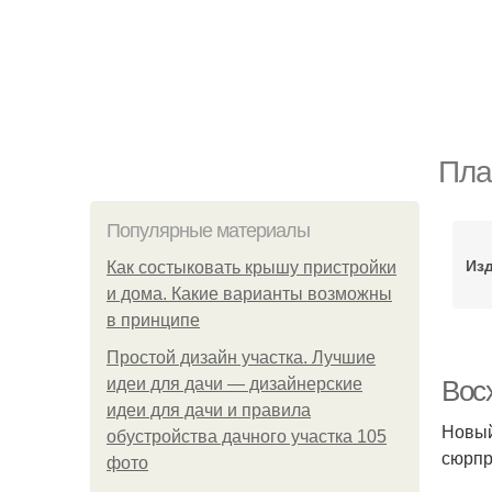
Пла
Популярные материалы
Изд
Как состыковать крышу пристройки
и дома. Какие варианты возможны
в принципе
Простой дизайн участка. Лучшие
идеи для дачи — дизайнерские
Восх
идеи для дачи и правила
Новый
обустройства дачного участка 105
сюрпр
фото