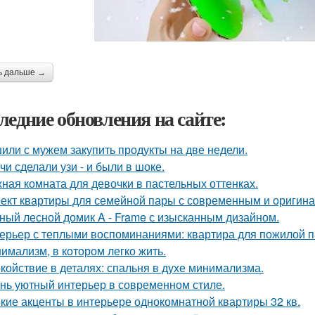
ь дальше →
ледние обновления на сайте:
или с мужем закупить продукты на две недели.
чи сделали узи - и были в шоке.
ная комната для девочки в пастельных оттенках.
ект квартиры для семейной пары с современным и оригин
ный лесной домик A - Frame с изысканным дизайном.
ерьер с теплыми воспоминаниями: квартира для пожилой п
имализм, в котором легко жить.
койствие в деталях: спальня в духе минимализма.
нь уютный интерьер в современном стиле.
кие акценты в интерьере однокомнатной квартиры 32 кв.