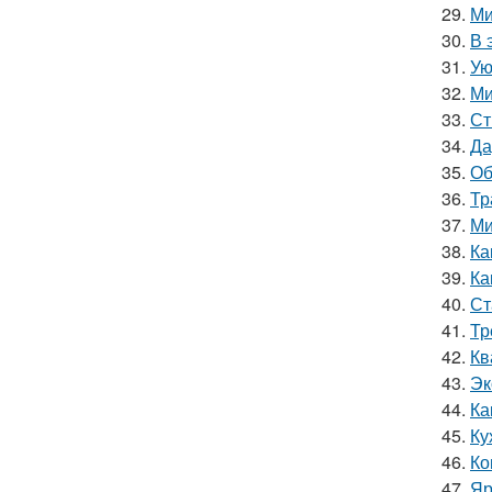
29.
Ми
30.
В 
31.
Ую
32.
Ми
33.
Ст
34.
Да
35.
Об
36.
Тр
37.
Ми
38.
Ка
39.
Ка
40.
Ст
41.
Тр
42.
Кв
43.
Эк
44.
Ка
45.
Ку
46.
Ко
47.
Яр