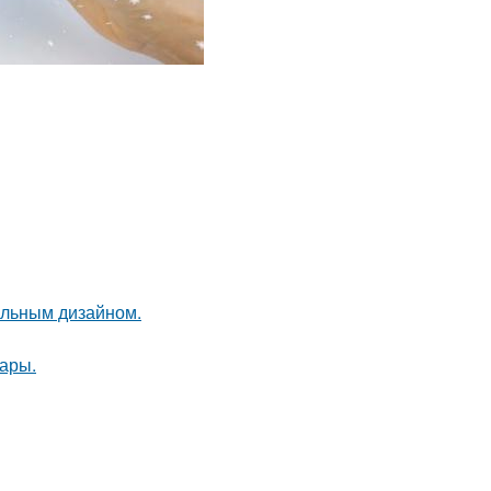
альным дизайном.
ары.