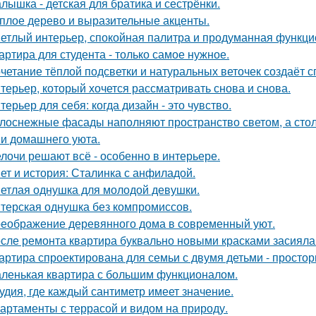
лышка - детская для братика и сестрёнки.
плое дерево и выразительные акценты.
етлый интерьер, спокойная палитра и продуманная функцио
артира для студента - только самое нужное.
четание тёплой подсветки и натуральных веточек создаёт 
терьер, который хочется рассматривать снова и снова.
терьер для себя: когда дизайн - это чувство.
лоснежные фасады наполняют пространство светом, а стол
 и домашнего уюта.
лочи решают всё - особенно в интерьере.
ет и история: Сталинка с анфиладой.
етлая однушка для молодой девушки.
терская однушка без компромиссов.
еображение деревянного дома в современный уют.
сле ремонта квартира буквально новыми красками засияла
артира спроектирована для семьи с двумя детьми - простор
ленькая квартира с большим функционалом.
удия, где каждый сантиметр имеет значение.
артаменты с террасой и видом на природу.