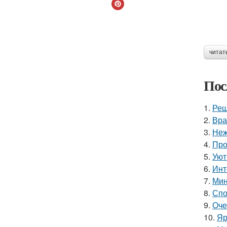
читат
Пос
1.
Реш
2.
Вра
3.
Неж
4.
Про
5.
Уют
6.
Инт
7.
Мин
8.
Спо
9.
Оче
10.
Яр