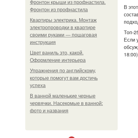
Фронтон крыши из профнастила.
В это
Фронтон из профнастила
соста
Квартиры электрика. Монтаж
подхо
электропроводки в квартире
Топ-2
своими руками — пошаговая
Если 
инструкция
обсуж
Цвет ваниль это, какой.
18:00)
Оформление интерьера
Упражнения по английскому,
которые помогут вам достичь
успеха
В ванной маленькие черные
червячки. Насекомые в ванной:
фото и названия