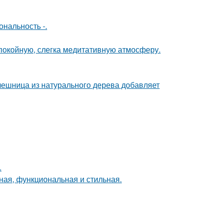
нальность -.
спокойную, слегка медитативную атмосферу.
ешница из натурального дерева добавляет
.
ная, функциональная и стильная.