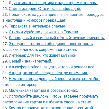
21.
Двухкомнатная квартира с характером и теплом.
22.
Свет и история: Сталинка с анфиладой.
23.
Новая система душа привычные водные процедуры
в настоящий комфорт превращает.
24.
Терракота в интерьере спальни.
25.
Стиль и удобство для жизни в Тюмени.
26.
Лавандовый и сливочный жёлтый: нежная смелость.
27.
Эта кухня - гостиная объединяет элегантность
классики и лёгкость современного стиля.
28.
Интерьер для тех, кто живёт музыкой.
29.
Серый - значит уютный.
30.
Атмосфера обоев: акцент, который решает всё.
31.
Акцент, который всегда в центре внимания.
32.
Немного юмора для дизайнеров и всех, кто любит
стильные интерьеры.
33.
Маленькая квартира в розовых тонах.
34.
Используйте шаблоны, чтобы заранее продумать
расположение картин и избежать хаоса на стене.
35.
Крутая евродвушка, вдохновлённая экзотикой.