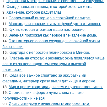
7.
Приватная мастер - спальня с собственным санузлом.
8.
Скандинавская тишина, в которой хочется жить.
9.
Хранение, которое радует глаз.
10.
Современный интерьер в спокойной палитре.
11.
Мансардная спальня с атмосферой уюта и тишины.
12.
Кухня, которая отражает ваше настроение.
13.
Зелёная прихожая как первое впечатление дома.
14.
Этот интерьер словно создан для спокойной жизни
без спешки.
15.
Квартира с непростой планировкой в Минске.
16.
Плесень на откосах и резинках окна появляется чаще
всего из-за перепадов температуры и высокой
влажности.
17.
Когда всё важное спрятано за аккуратными
фасадами, интерьер сразу выглядит чище и дороже.
18.
Мир в цвете: квартира для семьи путешественников.
19.
Светильники в форме луны снова на пике
популярности - и не зря!
20.
Яркий интерьер с испанским темпераментом.