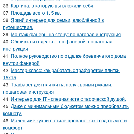
36.
Картина, в которую вы вложили себя.
37.
Площадь всего 1, 5 кв.
38.
Яркий интерьер для семьи, влюблённой в
путешествия.
39.
Монтаж фанеры на стену: пошаговая инструкция
40.
Обшивка и отделка стен фанерой: пошаговая
инструкция
41.
Полное руководство по отделке бревенчатого дома
внутри фанерой
42.
Мастер-класс: как работать с трафаретом плитки
15х15
43.
Трафарет для плитки на полу своими руками:
пошаговая инструкция
44.
Интерьер для IT - специалиста с творческой душой.
45.
Даже с минимальным бюджетом можно преобразить
комнату.
46.
Маленькие кухни в стиле прованс: как создать уют и
комфорт