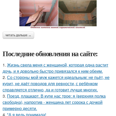
читать дальше →
Последние обновления на сайте:
1.
Жизнь свела меня с женщиной, которая одна растит
дочь, и я довольно быстро привязался к ним обеим.
2.
Со стороны мой муж кажется идеальным: не пьёт, не
курит, не даёт поводов для ревности, с ребёнком
справляется отлично, да и готовит лучше многих.
3.
Поезд, плацкарт. В купе нас трое: я (верхняя полка
свободна), напротив - женщина лет сорока с дочкой
примерно десяти.
4.
"А я ведь понимала!