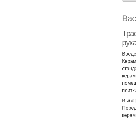
Вас
Тра
рук
Введ
Керам
станд
керам
помещ
плитк
Выбор
Перед
керам