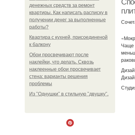
Спо
денежных средств за ремонт
плит
квартиры. Как написать расписку в
получении денег за выполненные
Сочет
работы?
Квартира с кухней, присоединеной
«Мокр
к балкону
Чаще 
меньш
Обои просвечивают после
раков
наклейки, что делать. Сквозь
наклеенные обои просвечивает
Дизай
стена: варианты решения
Дизай
проблемы
Студия
Из "Однушки" в стильную "двушку".