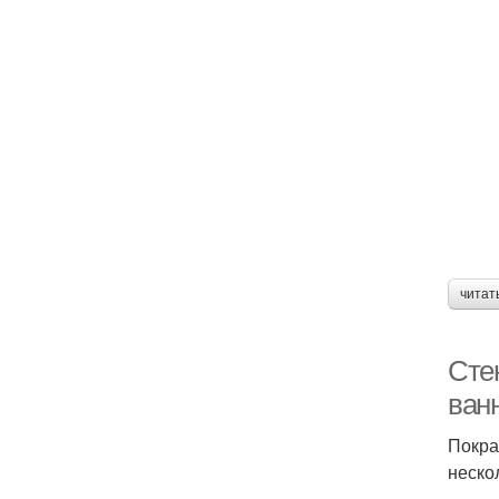
читат
Стен
ван
Покра
неско