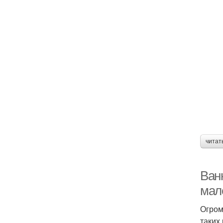
читат
Ван
мал
Огром
таких