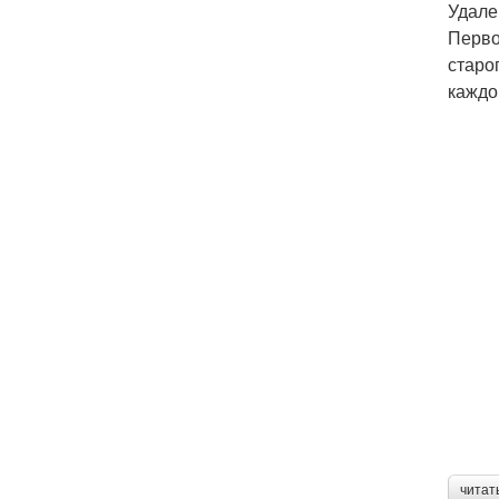
Удале
Перво
старо
каждо
читат