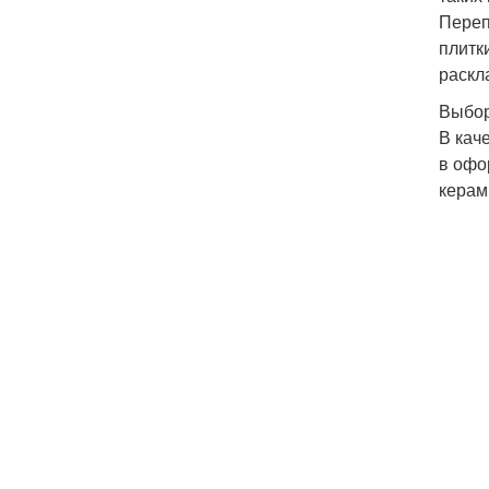
Переп
плитк
раскл
Выбор
В кач
в офо
керам