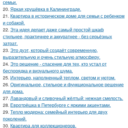
семьи.
20.
Яркая хрущёвка в Калининграде.
21.
Квартира в историческом доме для семьи с ребенком
и собакой.
22.
Эта идея делает даже самый простой шкаф
стильнее, практичнее и аккуратнее - без серьёзных
затрат.
23.
Это дуэт, который создаёт современную,
выразительную и очень стильную атмосферу.
24.
Это решение - спасение для тех, кто устал от
беспорядка и визуального шума.
25.
Интерьер, наполненный теплом, светом и уютом.
26.
Оригинальное, стильное и функциональное решение
для дома.
27.
Лавандовый и сливочный жёлтый: нежная смелость.
28.
Евротрёшка в Петербурге с яркими акцентами.
29.
Тепло модерна: семейный интерьер для двух
поколений.
30.
Квартира для коллекционеров.