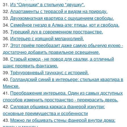
31.
Из "Однушки" в стильную "двушку".
32.
Апартаменты с террасой и видом на природу.
33.
Двухкомнатная квартира с ощущением свободы.
34.
Семейное гнездо в Алма-ате: птицы, кот и свобода.
35.
Турецкий дух в современном пространстве.
36.
Интерьер с изящной меланхолией.
37.
Этот приём преобразит даже самую обычную кухню -
достаточно добавить правильное освещение.
38.
Старый комод - не повод для свалки, а отличный
шанс проявить фантазию.
39.
Трёхуровневый таунхаус с историей.
40.
Голландский синий в интерьере: стильная квартира в
Минске.
41.
Преображение интерьера. Один из самых доступных
способов изменить пространство - перекрасить дверь.
42.
Силовая обшивка каркаса фанерой изнутри:
основные преимущества и особенности
43.
Можно ли обшивать стены фанерой внутри дома:
плюсы и минусы