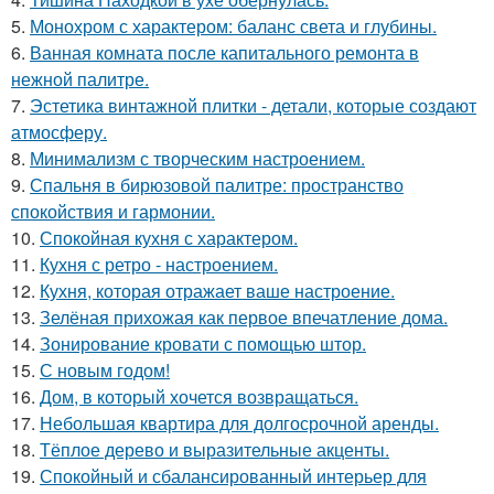
5.
Монохром с характером: баланс света и глубины.
6.
Ванная комната после капитального ремонта в
нежной палитре.
7.
Эстетика винтажной плитки - детали, которые создают
атмосферу.
8.
Минимализм с творческим настроением.
9.
Спальня в бирюзовой палитре: пространство
спокойствия и гармонии.
10.
Спокойная кухня с характером.
11.
Кухня с ретро - настроением.
12.
Кухня, которая отражает ваше настроение.
13.
Зелёная прихожая как первое впечатление дома.
14.
Зонирование кровати с помощью штор.
15.
С новым годом!
16.
Дом, в который хочется возвращаться.
17.
Небольшая квартира для долгосрочной аренды.
18.
Тёплое дерево и выразительные акценты.
19.
Спокойный и сбалансированный интерьер для