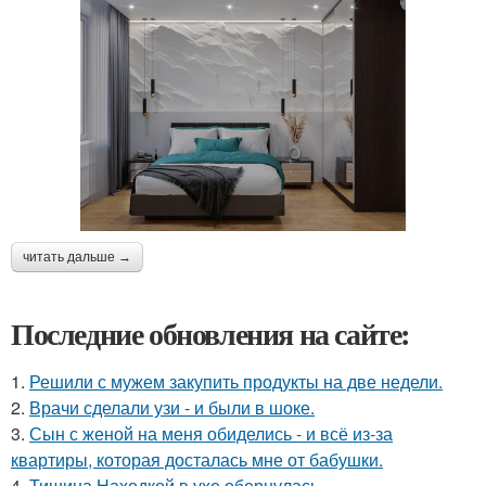
читать дальше →
Последние обновления на сайте:
1.
Решили с мужем закупить продукты на две недели.
2.
Врачи сделали узи - и были в шоке.
3.
Сын с женой на меня обиделись - и всё из-за
квартиры, которая досталась мне от бабушки.
4.
Тишина Находкой в ухе обернулась.