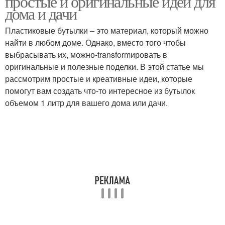
простые и оригинальные идеи для
дома и дачи
Пластиковые бутылки – это материал, который можно
Бутылки в
найти в любом доме. Однако, вместо того чтобы
Пластиковые бутылки
изготовлении
выбрасывать их, можно-transformировать в
оригинальные и полезные поделки. В этой статье мы
рассмотрим простые и креативные идеи, которые
помогут вам создать что-то интересное из бутылок
Бутылка в полезную
Новогодний бутылка
объемом 1 литр для вашего дома или дачи.
вещь
Костюм для бутылки
Бутылки на ножках