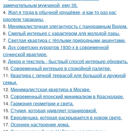
замечательным мужчиной, ему 35.
4.
Жил я тогда в обычной хрущёвке, и как-то раз нас
одолели тараканы.
5.
Минималистичная элегантность с панорамным Видом.
6.
Смелый интерьер с характером для молодой пары.
7.
Светлая квартира с тёплыми природными акцентами.
8.
Дух советских курортов 1930-х в современной
сочинской квартире.
9.
Декор и текстиль - быстрый способ интерьер обновить.
10.
Современный интерьер в спокойной палитре.
11.
Квартира с личной террасой для большой и дружной
семьи.
12.
Минималистская квартира в Москве.
13.
Современный японский минимализм в Краснодаре.
14.
Гармония геометрии и света.
15.
Студия, которая удивляет планировкой.
16.
Евродвушка, которая раскрывается в новом свете.
17.
Осеннее настроение дома.