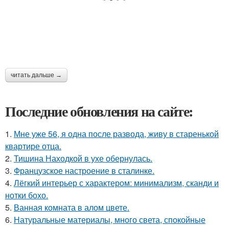
читать дальше →
Последние обновления на сайте:
1.
Мне уже 56, я одна после развода, живу в старенькой
квартире отца.
2.
Тишина Находкой в ухе обернулась.
3.
Французское настроение в сталинке.
4.
Лёгкий интерьер с характером: минимализм, сканди и
нотки бохо.
5.
Ванная комната в алом цвете.
6.
Натуральные материалы, много света, спокойные