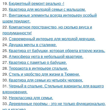
19.
Бюджетный ремонт реально -!
20.
Квартира для молодой семьи с малышом.
21.
Винтажные элементы всегда интерьеру особый
шарм придают.
22.
Компактное пространство, но сколько вкуса и
продуманности!
23.
Современный интерьер для молодой девушки.
24.
Двушка мечты в сталинке.
25.
Квартира от бабушки, которая обрела вторую жизнь.
26.
Атмосфера уюта в небольшой квартире.
27.
Квартира с памятью о бабушке.
28.
Терракота в интерьере спальни.
29.
Стиль и удобство для жизни в Тюмени.
30.
Квартира для семьи из четырёх человек.
31.
Черный в спальне. Стильные варианты для вашего
вдохновения.
32.
Неоклассика для семьи.
33.
Деревянные проёмы - это не только функционально,
но и красиво.