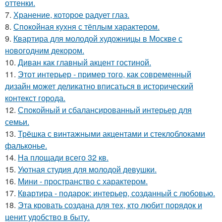
оттенки.
7.
Хранение, которое радует глаз.
8.
Спокойная кухня с тёплым характером.
9.
Квартира для молодой художницы в Москве с
новогодним декором.
10.
Диван как главный акцент гостиной.
11.
Этот интерьер - пример того, как современный
дизайн может деликатно вписаться в исторический
контекст города.
12.
Спокойный и сбалансированный интерьер для
семьи.
13.
Трёшка с винтажными акцентами и стеклоблоками
фальконье.
14.
На площади всего 32 кв.
15.
Уютная студия для молодой девушки.
16.
Мини - пространство с характером.
17.
Квартира - подарок: интерьер, созданный с любовью.
18.
Эта кровать создана для тех, кто любит порядок и
ценит удобство в быту.