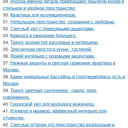
29.
Иногда именно детали превращают обычную кухню в
стильное и удобное пространство.
30.
Квартира для коллекционеров.
31.
Небольшое пространство, созданное с любовью.
32.
Светлый уют с природными акцентами.
33.
Комната в ожидании будущего.
34.
Тренд: волнистое изголовье в интерьере.
35.
Элегантная простота кухни - гостиной.
36.
Яркий интерьер с розовыми акцентами.
37.
Нежные акценты и светлая гармония: квартира в
Москве.
38.
Какие уникальные бассейны и спорткомплексы есть в
Москве
39.
Тренд: цветная сантехника - смело, ярко,
современно.
40.
Городской уют для молодого инженера.
41.
Изумруд и мрамор: эффектный интерьер для
студентки.
42.
Светлые оттенки это пространство воздушным и