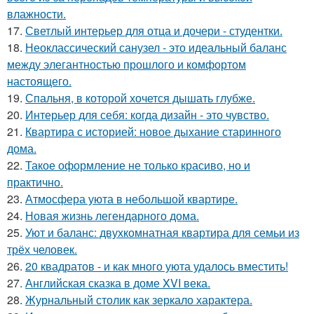
влажности.
17.
Светлый интерьер для отца и дочери - студентки.
18.
Неоклассический санузел - это идеальный баланс
между элегантностью прошлого и комфортом
настоящего.
19.
Спальня, в которой хочется дышать глубже.
20.
Интерьер для себя: когда дизайн - это чувство.
21.
Квартира с историей: новое дыхание старинного
дома.
22.
Такое оформление не только красиво, но и
практично.
23.
Атмосфера уюта в небольшой квартире.
24.
Новая жизнь легендарного дома.
25.
Уют и баланс: двухкомнатная квартира для семьи из
трёх человек.
26.
20 квадратов - и как много уюта удалось вместить!
27.
Английская сказка в доме XVI века.
28.
Журнальный столик как зеркало характера.