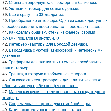
37.
Стильная евродвушка с просторным балконом.
38.
Уютный интерьер для семьи с детьми.
39.
Всё и сразу - на 33 квадратах.
40.
Преображение интерьера. Один из самых доступных
способов изменить пространство - перекрасить дверь.
41.
Как сделать обшивку стены из фанеры своими
руками: пошаговая инструкция
42.
Интерьер квартиры для молодой девушки.
43.
Евродвушка с уютной атмосферой и интересными
деталями.
44.
Трафареты для плитки 10х10 см: как преобразить
ваш интерьер
45.
Трёшка, в которую влюбляешься с порога.
46.
Самоклеющиеся трафареты для плитки: как легко
обновить интерьер без профессионалов
47.
Маленькая кухня в стиле прованс: как создать уют и
комфорт
48.
Современная квартира для семейной пары.
49.
Какие архитектурные стили представлены на