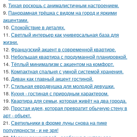
8.
Тихая роскошь с анималистичным настроением.
9.
Панорамная трёшка с видом на город и яркими
акцентами.
10.
Спокойствие в деталях.
11.
Светлый интерьер как универсальная база для
жизни.
12.
Французский акцент в современной квартире.
13.
Небольшая квартира с продуманной планировкой.
14.
Тёплый минимализм с акцентом на комфорт.
15.
Компактная спальня с умной системой хранения.
16.
Диван как главный акцент гостиной.
17.
Стильная евродвушка для молодой девушки.
18.
Кухня - гостиная с природным характером.
19.
Квартира для семьи, которая живёт на два города.
20.
Простая идея, которая превратит обычную стену в
арт - объект.
21.
Светильники в форме луны снова на пике
популярности - и не зря!