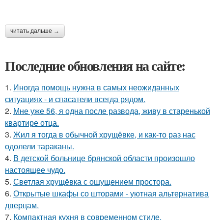
читать дальше →
Последние обновления на сайте:
1.
Иногда помощь нужна в самых неожиданных
ситуациях - и спасатели всегда рядом.
2.
Мне уже 56, я одна после развода, живу в старенькой
квартире отца.
3.
Жил я тогда в обычной хрущёвке, и как-то раз нас
одолели тараканы.
4.
В детской больнице брянской области произошло
настоящее чудо.
5.
Светлая хрущёвка с ощущением простора.
6.
Открытые шкафы со шторами - уютная альтернатива
дверцам.
7.
Компактная кухня в современном стиле.