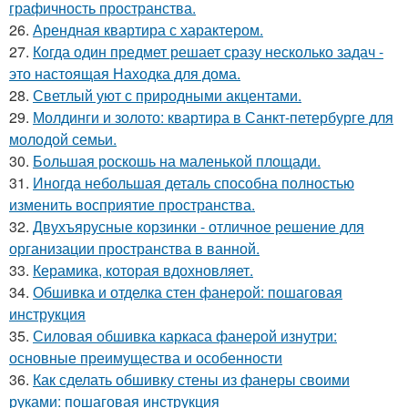
графичность пространства.
26.
Арендная квартира с характером.
27.
Когда один предмет решает сразу несколько задач -
это настоящая Находка для дома.
28.
Светлый уют с природными акцентами.
29.
Молдинги и золото: квартира в Санкт-петербурге для
молодой семьи.
30.
Большая роскошь на маленькой площади.
31.
Иногда небольшая деталь способна полностью
изменить восприятие пространства.
32.
Двухъярусные корзинки - отличное решение для
организации пространства в ванной.
33.
Керамика, которая вдохновляет.
34.
Обшивка и отделка стен фанерой: пошаговая
инструкция
35.
Силовая обшивка каркаса фанерой изнутри:
основные преимущества и особенности
36.
Как сделать обшивку стены из фанеры своими
руками: пошаговая инструкция