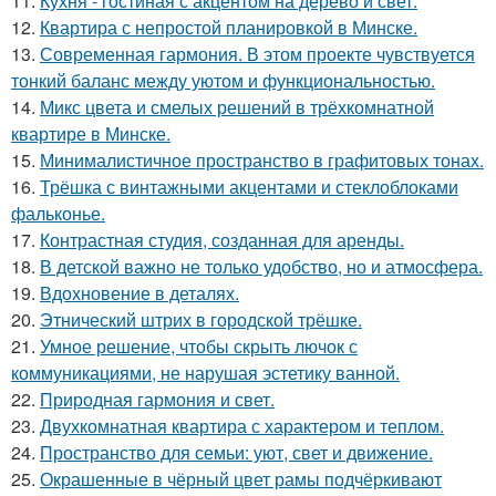
11.
Кухня - гостиная с акцентом на дерево и свет.
12.
Квартира с непростой планировкой в Минске.
13.
Современная гармония. В этом проекте чувствуется
тонкий баланс между уютом и функциональностью.
14.
Микс цвета и смелых решений в трёхкомнатной
квартире в Минске.
15.
Минималистичное пространство в графитовых тонах.
16.
Трёшка с винтажными акцентами и стеклоблоками
фальконье.
17.
Контрастная студия, созданная для аренды.
18.
В детской важно не только удобство, но и атмосфера.
19.
Вдохновение в деталях.
20.
Этнический штрих в городской трёшке.
21.
Умное решение, чтобы скрыть лючок с
коммуникациями, не нарушая эстетику ванной.
22.
Природная гармония и свет.
23.
Двухкомнатная квартира с характером и теплом.
24.
Пространство для семьи: уют, свет и движение.
25.
Окрашенные в чёрный цвет рамы подчёркивают