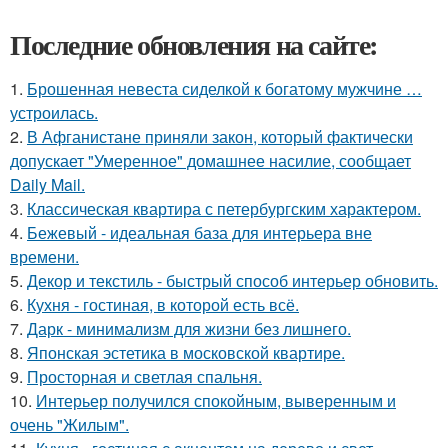
Последние обновления на сайте:
1.
Брошенная невеста сиделкой к богатому мужчине …
устроилась.
2.
В Афганистане приняли закон, который фактически
допускает "Умеренное" домашнее насилие, сообщает
Daily Mail.
3.
Классическая квартира с петербургским характером.
4.
Бежевый - идеальная база для интерьера вне
времени.
5.
Декор и текстиль - быстрый способ интерьер обновить.
6.
Кухня - гостиная, в которой есть всё.
7.
Дарк - минимализм для жизни без лишнего.
8.
Японская эстетика в московской квартире.
9.
Просторная и светлая спальня.
10.
Интерьер получился спокойным, выверенным и
очень "Жилым".