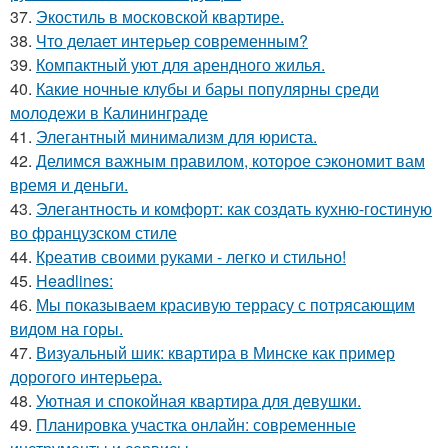
37.
Экостиль в московской квартире.
38.
Что делает интерьер современным?
39.
Компактный уют для арендного жилья.
40.
Какие ночные клубы и бары популярны среди
молодежи в Калининграде
41.
Элегантный минимализм для юриста.
42.
Делимся важным правилом, которое сэкономит вам
время и деньги.
43.
Элегантность и комфорт: как создать кухню-гостиную
во французском стиле
44.
Креатив своими руками - легко и стильно!
45.
Headlines:
46.
Мы показываем красивую террасу с потрясающим
видом на горы.
47.
Визуальный шик: квартира в Минске как пример
дорогого интерьера.
48.
Уютная и спокойная квартира для девушки.
49.
Планировка участка онлайн: современные