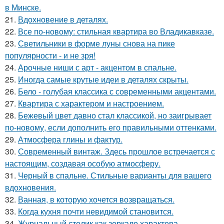
в Минске.
21.
Вдохновение в деталях.
22.
Все по-новому: стильная квартира во Владикавказе.
23.
Светильники в форме луны снова на пике
популярности - и не зря!
24.
Арочные ниши с арт - акцентом в спальне.
25.
Иногда самые крутые идеи в деталях скрыты.
26.
Бело - голубая классика с современными акцентами.
27.
Квартира с характером и настроением.
28.
Бежевый цвет давно стал классикой, но заигрывает
по-новому, если дополнить его правильными оттенками.
29.
Атмосфера глины и фактур.
30.
Современный винтаж. Здесь прошлое встречается с
настоящим, создавая особую атмосферу.
31.
Черный в спальне. Стильные варианты для вашего
вдохновения.
32.
Ванная, в которую хочется возвращаться.
33.
Когда кухня почти невидимой становится.
34.
Журнальный столик как зеркало характера.