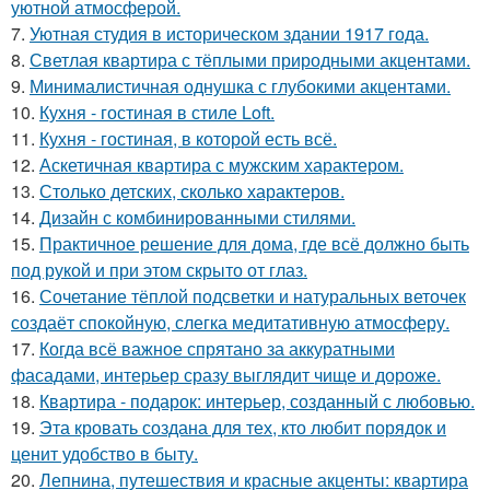
уютной атмосферой.
7.
Уютная студия в историческом здании 1917 года.
8.
Светлая квартира с тёплыми природными акцентами.
9.
Минималистичная однушка с глубокими акцентами.
10.
Кухня - гостиная в стиле Loft.
11.
Кухня - гостиная, в которой есть всё.
12.
Аскетичная квартира с мужским характером.
13.
Столько детских, сколько характеров.
14.
Дизайн с комбинированными стилями.
15.
Практичное решение для дома, где всё должно быть
под рукой и при этом скрыто от глаз.
16.
Сочетание тёплой подсветки и натуральных веточек
создаёт спокойную, слегка медитативную атмосферу.
17.
Когда всё важное спрятано за аккуратными
фасадами, интерьер сразу выглядит чище и дороже.
18.
Квартира - подарок: интерьер, созданный с любовью.
19.
Эта кровать создана для тех, кто любит порядок и
ценит удобство в быту.
20.
Лепнина, путешествия и красные акценты: квартира