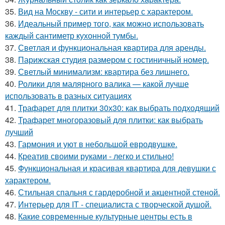
35.
Вид на Москву - сити и интерьер с характером.
36.
Идеальный пример того, как можно использовать
каждый сантиметр кухонной тумбы.
37.
Светлая и функциональная квартира для аренды.
38.
Парижская студия размером с гостиничный номер.
39.
Светлый минимализм: квартира без лишнего.
40.
Ролики для малярного валика — какой лучше
использовать в разных ситуациях
41.
Трафарет для плитки 30х30: как выбрать подходящий
42.
Трафарет многоразовый для плитки: как выбрать
лучший
43.
Гармония и уют в небольшой евродвушке.
44.
Креатив своими руками - легко и стильно!
45.
Функциональная и красивая квартира для девушки с
характером.
46.
Стильная спальня с гардеробной и акцентной стеной.
47.
Интерьер для IT - специалиста с творческой душой.
48.
Какие современные культурные центры есть в