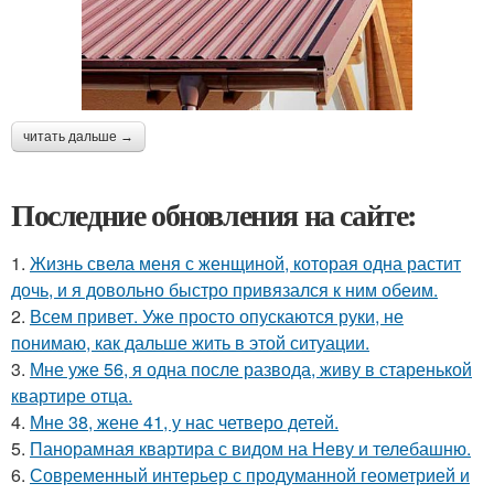
читать дальше →
Последние обновления на сайте:
1.
Жизнь свела меня с женщиной, которая одна растит
дочь, и я довольно быстро привязался к ним обеим.
2.
Всем привет. Уже просто опускаются руки, не
понимаю, как дальше жить в этой ситуации.
3.
Мне уже 56, я одна после развода, живу в старенькой
квартире отца.
4.
Мне 38, жене 41, у нас четверо детей.
5.
Панорамная квартира с видом на Неву и телебашню.
6.
Современный интерьер с продуманной геометрией и