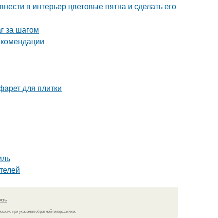
нести в интерьер цветовые пятна и сделать его
г за шагом
екомендации
фарет для плитки
иль
телей
язь
решено при указании обратной гиперссылки.