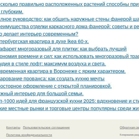
сколько правильно расположенных растений способны прив
 глубоким.
лное руководство: как обшить наружные стены фанерой ша
еимущества отделки каркасного дома фанерой: советы и р
о делает интерьер современным?
тербургская квартира в духе Ikea 60-х.
афарет многоразовый для плитки: как выбрать лучший
ономия времени и сил: как использовать многоразовый тра
удия в стиле лофт: максимум воздуха и света.
временная квартира в Воронеже с ярким характером.
арование прованса: как создать кухню мечты
осторное оформление с открытой планировкой.
жный интерьер для большой семьи.
п-1000 идей для французской кухни 2025: вдохновение и ст
кие местные рынки и торговые центры популярны среди жи
Контакты
Пользовательское соглашение
Обратная св
Политика конфидециальности
Копирование раз