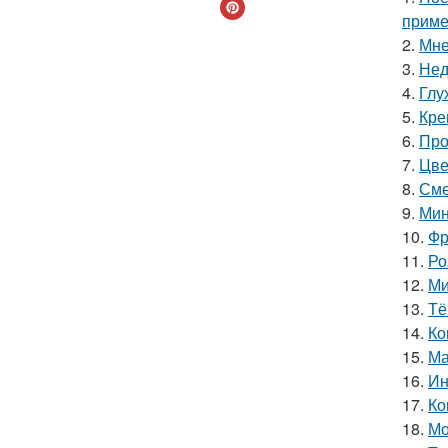
приме
2.
Мне
3.
Нед
4.
Глу
5.
Кре
6.
Про
7.
Цве
8.
Сме
9.
Мин
10.
Фр
11.
Ро
12.
Ми
13.
Тё
14.
Ко
15.
Ма
16.
Ин
17.
Ко
18.
Мо