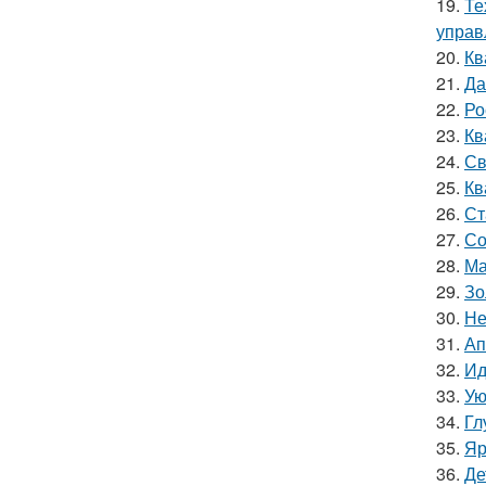
19.
Те
управ
20.
Кв
21.
Да
22.
Ро
23.
Кв
24.
Св
25.
Кв
26.
Ст
27.
Со
28.
Ма
29.
Зо
30.
Не
31.
Ап
32.
Ид
33.
Ую
34.
Гл
35.
Яр
36.
Де