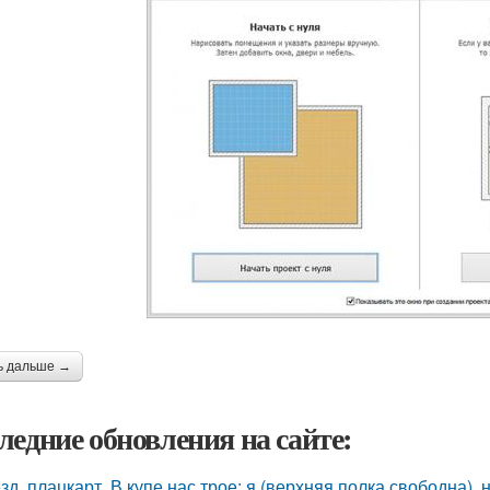
ь дальше →
ледние обновления на сайте:
зд, плацкарт. В купе нас трое: я (верхняя полка свободна),