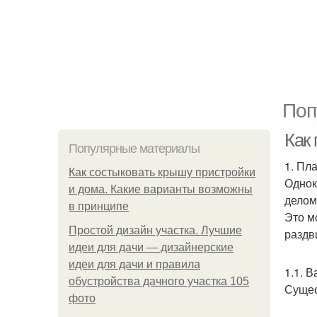
Поп
Как
Популярные материалы
1. Пл
Как состыковать крышу пристройки
Однок
и дома. Какие варианты возможны
делом
в принципе
Это м
Простой дизайн участка. Лучшие
раздв
идеи для дачи — дизайнерские
идеи для дачи и правила
1.1. 
обустройства дачного участка 105
Сущес
фото