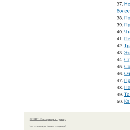
37.
Не
более
38.
По
39.
Пр
40.
Чт
41.
Пе
42.
Тр
43.
Эк
44.
Ст
45.
Со
46.
Оч
47.
Пр
48.
Не
49.
То
50.
Ка
© 2026 Интерьер и декор
Сотни идей для Вашего интерьера!