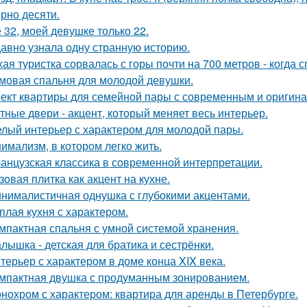
рно десяти.
 32, моей девушке только 22.
авно узнала одну странную историю.
хая туристка сорвалась с горы почти на 700 метров - когда 
мовая спальня для молодой девушки.
ект квартиры для семейной пары с современным и оригин
тные двери - акцент, который меняет весь интерьер.
лый интерьер с характером для молодой пары.
имализм, в котором легко жить.
анцузская классика в современной интерпретации.
зовая плитка как акцент на кухне.
нималистичная однушка с глубокими акцентами.
плая кухня с характером.
мпактная спальня с умной системой хранения.
лышка - детская для братика и сестрёнки.
терьер с характером в доме конца XIX века.
мпактная двушка с продуманным зонированием.
нохром с характером: квартира для аренды в Петербурге.