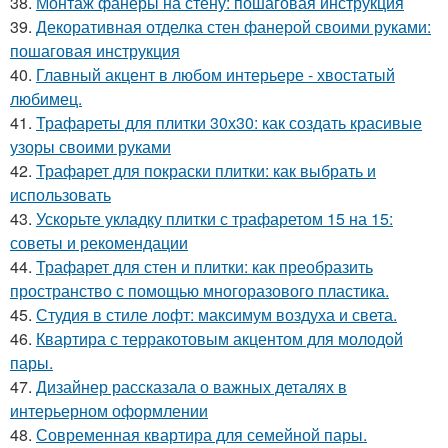
38.
Монтаж фанеры на стену: пошаговая инструкция
39.
Декоративная отделка стен фанерой своими руками:
пошаговая инструкция
40.
Главный акцент в любом интерьере - хвостатый
любимец.
41.
Трафареты для плитки 30х30: как создать красивые
узоры своими руками
42.
Трафарет для покраски плитки: как выбрать и
использовать
43.
Ускорьте укладку плитки с трафаретом 15 на 15:
советы и рекомендации
44.
Трафарет для стен и плитки: как преобразить
пространство с помощью многоразового пластика.
45.
Студия в стиле лофт: максимум воздуха и света.
46.
Квартира с терракотовым акцентом для молодой
пары.
47.
Дизайнер рассказала о важных деталях в
интерьерном оформлении
48.
Современная квартира для семейной пары.