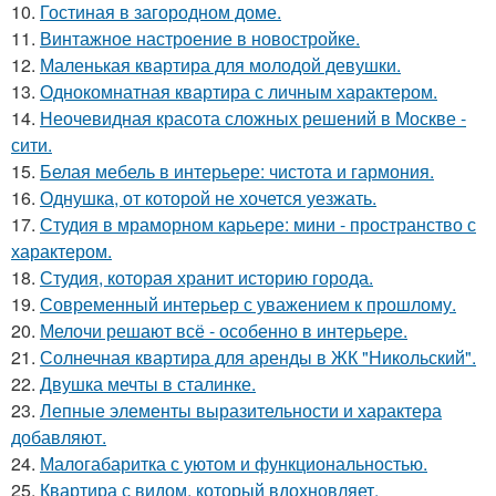
10.
Гостиная в загородном доме.
11.
Винтажное настроение в новостройке.
12.
Маленькая квартира для молодой девушки.
13.
Однокомнатная квартира с личным характером.
14.
Неочевидная красота сложных решений в Москве -
сити.
15.
Белая мебель в интерьере: чистота и гармония.
16.
Однушка, от которой не хочется уезжать.
17.
Студия в мраморном карьере: мини - пространство с
характером.
18.
Студия, которая хранит историю города.
19.
Современный интерьер с уважением к прошлому.
20.
Мелочи решают всё - особенно в интерьере.
21.
Солнечная квартира для аренды в ЖК "Никольский".
22.
Двушка мечты в сталинке.
23.
Лепные элементы выразительности и характера
добавляют.
24.
Малогабаритка с уютом и функциональностью.
25.
Квартира с видом, который вдохновляет.