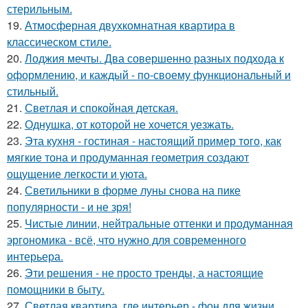
стерильным.
19.
Атмосферная двухкомнатная квартира в
классическом стиле.
20.
Лоджия мечты. Два совершенно разных подхода к
оформлению, и каждый - по-своему функциональный и
стильный.
21.
Светлая и спокойная детская.
22.
Однушка, от которой не хочется уезжать.
23.
Эта кухня - гостиная - настоящий пример того, как
мягкие тона и продуманная геометрия создают
ощущение легкости и уюта.
24.
Светильники в форме луны снова на пике
популярности - и не зря!
25.
Чистые линии, нейтральные оттенки и продуманная
эргономика - всё, что нужно для современного
интерьера.
26.
Эти решения - не просто тренды, а настоящие
помощники в быту.
27.
Светлая квартира, где интерьер - фон для жизни.