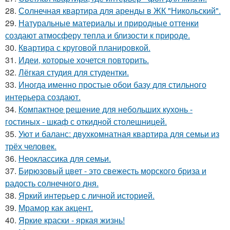
28.
Солнечная квартира для аренды в ЖК "Никольский".
29.
Натуральные материалы и природные оттенки
создают атмосферу тепла и близости к природе.
30.
Квартира с круговой планировкой.
31.
Идеи, которые хочется повторить.
32.
Лёгкая студия для студентки.
33.
Иногда именно простые обои базу для стильного
интерьера создают.
34.
Компактное решение для небольших кухонь -
гостиных - шкаф с откидной столешницей.
35.
Уют и баланс: двухкомнатная квартира для семьи из
трёх человек.
36.
Неоклассика для семьи.
37.
Бирюзовый цвет - это свежесть морского бриза и
радость солнечного дня.
38.
Яркий интерьер с личной историей.
39.
Мрамор как акцент.
40.
Яркие краски - яркая жизнь!