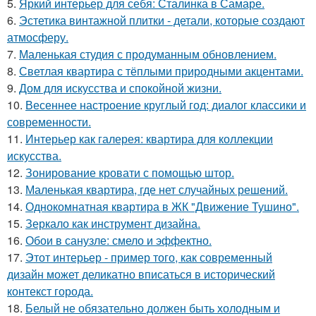
5.
Яркий интерьер для себя: Сталинка в Самаре.
6.
Эстетика винтажной плитки - детали, которые создают
атмосферу.
7.
Маленькая студия с продуманным обновлением.
8.
Светлая квартира с тёплыми природными акцентами.
9.
Дом для искусства и спокойной жизни.
10.
Весеннее настроение круглый год: диалог классики и
современности.
11.
Интерьер как галерея: квартира для коллекции
искусства.
12.
Зонирование кровати с помощью штор.
13.
Маленькая квартира, где нет случайных решений.
14.
Однокомнатная квартира в ЖК "Движение Тушино".
15.
Зеркало как инструмент дизайна.
16.
Обои в санузле: смело и эффектно.
17.
Этот интерьер - пример того, как современный
дизайн может деликатно вписаться в исторический
контекст города.
18.
Белый не обязательно должен быть холодным и