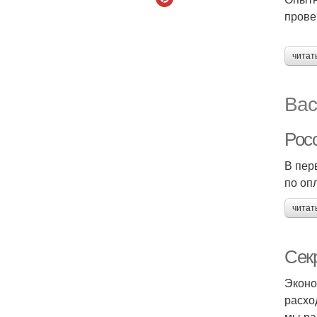
прове
читат
Вас
Рос
В пер
по оп
читат
Сек
Эконо
расхо
мы ра