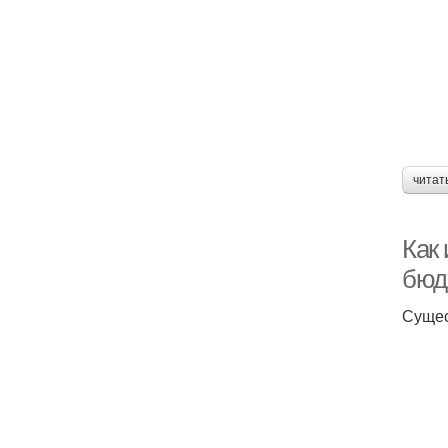
читат
Как 
бюд
Сущес