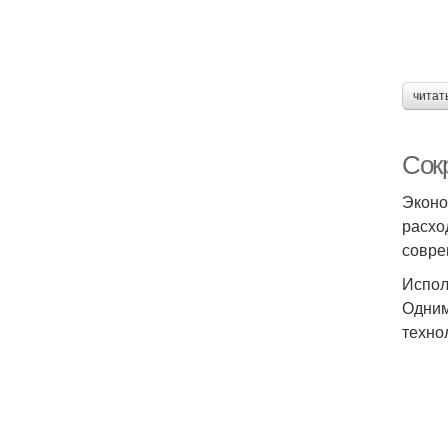
читат
Сок
Эконо
расхо
совре
Испол
Одним
техно