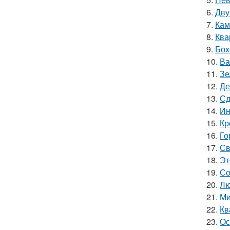
6.
Дву
7.
Кам
8.
Ква
9.
Бох
10.
Ва
11.
Зе
12.
Де
13.
Сд
14.
Ин
15.
Кр
16.
Го
17.
Св
18.
Эт
19.
Со
20.
Лю
21.
Ми
22.
Кв
23.
Ос