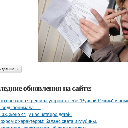
ь дальше →
ледние обновления на сайте:
-то внезапно я решила устроить себе "Ручной Режим" и пом
я ведь понимала ….
 38, жене 41, у нас четверо детей.
охром с характером: баланс света и глубины.
ероятная красота: уютный холл с видом.