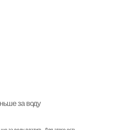
ньше за воду
ше за воду платить. Для этого есть