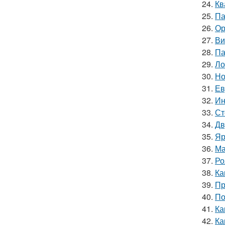
24.
Кв
25.
Па
26.
Ор
27.
Ви
28.
Па
29.
Ло
30.
Но
31.
Ев
32.
Ин
33.
Ст
34.
Дв
35.
Яр
36.
Ма
37.
Ро
38.
Ка
39.
Пр
40.
По
41.
Ка
42.
Ка