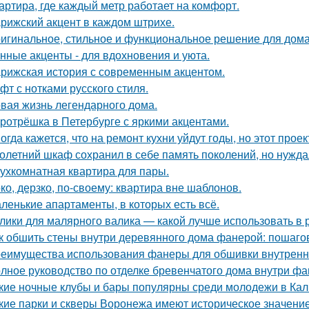
артира, где каждый метр работает на комфорт.
рижский акцент в каждом штрихе.
игинальное, стильное и функциональное решение для дома
нные акценты - для вдохновения и уюта.
рижская история с современным акцентом.
фт с нотками русского стиля.
вая жизнь легендарного дома.
ротрёшка в Петербурге с яркими акцентами.
огда кажется, что на ремонт кухни уйдут годы, но этот прое
олетний шкаф сохранил в себе память поколений, но нужд
ухкомнатная квартира для пары.
ко, дерзко, по-своему: квартира вне шаблонов.
ленькие апартаменты, в которых есть всё.
лики для малярного валика — какой лучше использовать в 
к обшить стены внутри деревянного дома фанерой: пошаго
еимущества использования фанеры для обшивки внутренн
лное руководство по отделке бревенчатого дома внутри ф
кие ночные клубы и бары популярны среди молодежи в Ка
кие парки и скверы Воронежа имеют историческое значени