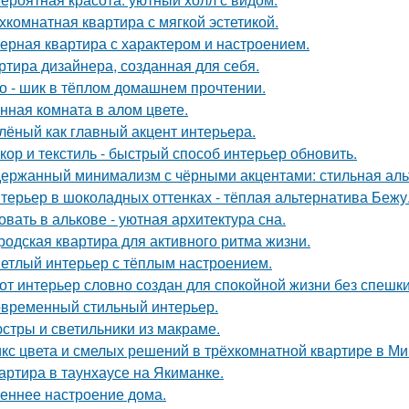
хкомнатная квартира с мягкой эстетикой.
ерная квартира с характером и настроением.
ртира дизайнера, созданная для себя.
о - шик в тёплом домашнем прочтении.
нная комната в алом цвете.
лёный как главный акцент интерьера.
кор и текстиль - быстрый способ интерьер обновить.
ержанный минимализм с чёрными акцентами: стильная альт
терьер в шоколадных оттенках - тёплая альтернатива Бежу
овать в алькове - уютная архитектура сна.
родская квартира для активного ритма жизни.
етлый интерьер с тёплым настроением.
от интерьер словно создан для спокойной жизни без спешки
временный стильный интерьер.
стры и светильники из макраме.
кс цвета и смелых решений в трёхкомнатной квартире в Ми
артира в таунхаусе на Якиманке.
еннее настроение дома.