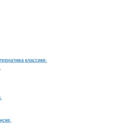
ернатива классике.
.
.
нске.