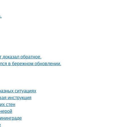
.
кт доказал обратное.
ался в бережном обновлении.
разных ситуациях
вая инструкция
их стен
анерой
лининграде
е