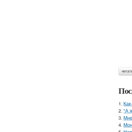
читат
Пос
1.
Как
2.
"А 
3.
Мне
4.
Мон
5.
Нев