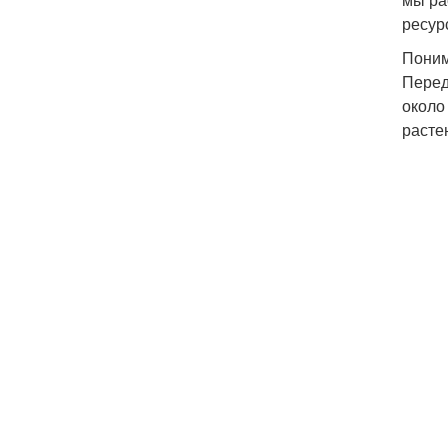
ресур
Поним
Перед
около
расте