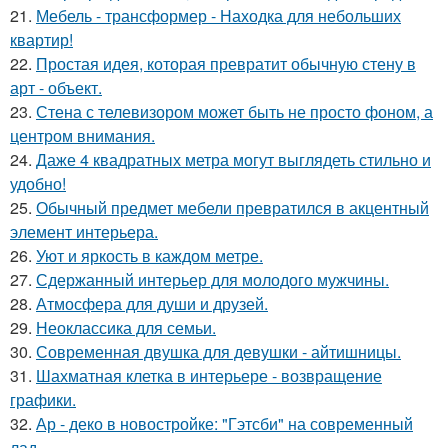
21.
Мебель - трансформер - Находка для небольших
квартир!
22.
Простая идея, которая превратит обычную стену в
арт - объект.
23.
Стена с телевизором может быть не просто фоном, а
центром внимания.
24.
Даже 4 квадратных метра могут выглядеть стильно и
удобно!
25.
Обычный предмет мебели превратился в акцентный
элемент интерьера.
26.
Уют и яркость в каждом метре.
27.
Сдержанный интерьер для молодого мужчины.
28.
Атмосфера для души и друзей.
29.
Неоклассика для семьи.
30.
Современная двушка для девушки - айтишницы.
31.
Шахматная клетка в интерьере - возвращение
графики.
32.
Ар - деко в новостройке: "Гэтсби" на современный
лад.