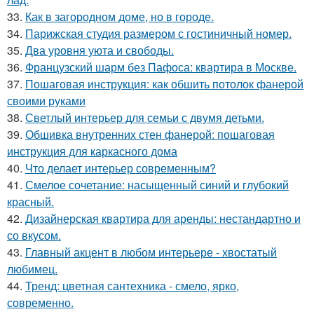
33.
Как в загородном доме, но в городе.
34.
Парижская студия размером с гостиничный номер.
35.
Два уровня уюта и свободы.
36.
Французский шарм без Пафоса: квартира в Москве.
37.
Пошаговая инструкция: как обшить потолок фанерой
своими руками
38.
Светлый интерьер для семьи с двумя детьми.
39.
Обшивка внутренних стен фанерой: пошаговая
инструкция для каркасного дома
40.
Что делает интерьер современным?
41.
Смелое сочетание: насыщенный синий и глубокий
красный.
42.
Дизайнерская квартира для аренды: нестандартно и
со вкусом.
43.
Главный акцент в любом интерьере - хвостатый
любимец.
44.
Тренд: цветная сантехника - смело, ярко,
современно.