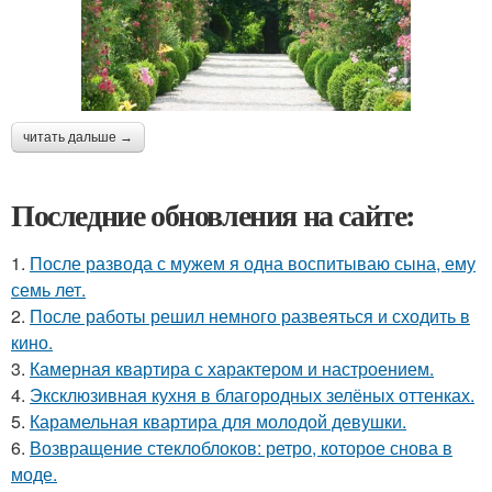
читать дальше →
Последние обновления на сайте:
1.
После развода с мужем я одна воспитываю сына, ему
семь лет.
2.
После работы решил немного развеяться и сходить в
кино.
3.
Камерная квартира с характером и настроением.
4.
Эксклюзивная кухня в благородных зелёных оттенках.
5.
Карамельная квартира для молодой девушки.
6.
Возвращение стеклоблоков: ретро, которое снова в
моде.