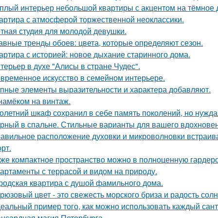
плый интерьер небольшой квартиры с акцентом на тёмное 
артира с атмосферой торжественной неоклассики.
тная студия для молодой девушки.
авные тренды обоев: цвета, которые определяют сезон.
артира с историей: новое дыхание старинного дома.
терьер в духе "Алисы в стране Чудес".
временное искусство в семейном интерьере.
пные элементы выразительности и характера добавляют.
намёком на винтаж.
олетний шкаф сохранил в себе память поколений, но нужд
рный в спальне. Стильные варианты для вашего вдохновен
авильное расположение духовки и микроволновки встраиваетс
рт.
же компактное пространство можно в полноценную гардер
артаменты с террасой и видом на природу.
родская квартира с душой фамильного дома.
рюзовый цвет - это свежесть морского бриза и радость солн
еальный пример того, как можно использовать каждый сант
нсардная магия Петербурга.