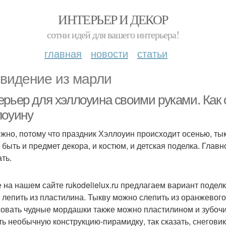
ИНТЕРЬЕР И ДЕКОР
сотни идей для вашего интерьера!
главная
новости
статьи
видение из марли
ерьер для хэллоуина своими руками. Как 
лоуину
жно, потому что праздник Хэллоуин происходит осенью, тыкв
 быть и предмет декора, и костюм, и детская поделка. Глав
ть.
 на нашем сайте rukodelielux.ru предлагаем вариант поделк
 лепить из пластилина. Тыкву можно слепить из оранжевого б
овать чудные мордашки также можно пластилином и зубочис
ть необычную конструкцию-пирамидку, так сказать, снеговик