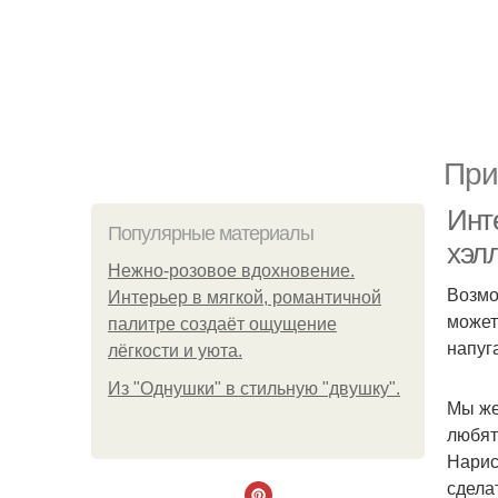
При
Инт
Популярные материалы
хэл
Нежно-розовое вдохновение.
Возмо
Интерьер в мягкой, романтичной
может
палитре создаёт ощущение
напуга
лёгкости и уюта.
Из "Однушки" в стильную "двушку".
Мы же
любят
Нарис
сдела