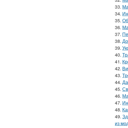
33.
Ма
34.
Ин
35.
Об
36.
Ма
37.
Пе
38.
До
39.
Ую
40.
Тр
41.
Кр
42.
Ви
43.
Тр
44.
Да
45.
Св
46.
Ма
47.
Ин
48.
Ка
49.
Зд
из мо