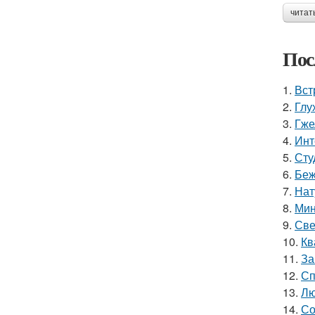
читат
Пос
1.
Вст
2.
Глу
3.
Гже
4.
Инт
5.
Сту
6.
Беж
7.
Нат
8.
Мин
9.
Све
10.
Кв
11.
За
12.
Сп
13.
Лю
14.
Со