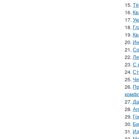
15.
Тё
16.
Кв
17.
Ую
18.
Гл
19.
Кв
20.
Ин
21.
Со
22.
Ле
23.
С 
24.
Ст
25.
Че
26.
Пр
комфо
27.
Да
28.
Ап
29.
Го
30.
Би
31.
Ид
32.
Ма