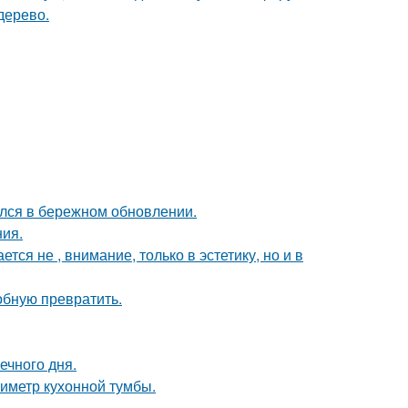
дерево.
ался в бережном обновлении.
ия.
я не , внимание, только в эстетику, но и в
обную превратить.
ечного дня.
иметр кухонной тумбы.