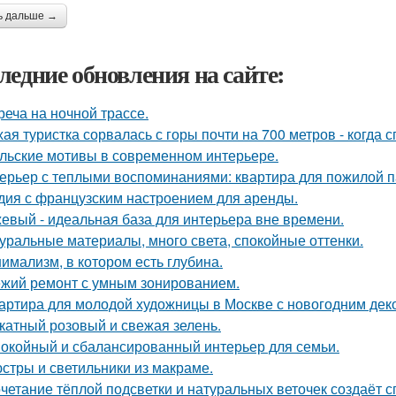
ь дальше →
ледние обновления на сайте:
реча на ночной трассе.
хая туристка сорвалась с горы почти на 700 метров - когда 
льские мотивы в современном интерьере.
ерьер с теплыми воспоминаниями: квартира для пожилой п
дия с французским настроением для аренды.
евый - идеальная база для интерьера вне времени.
уральные материалы, много света, спокойные оттенки.
имализм, в котором есть глубина.
жий ремонт с умным зонированием.
артира для молодой художницы в Москве с новогодним дек
катный розовый и свежая зелень.
окойный и сбалансированный интерьер для семьи.
стры и светильники из макраме.
четание тёплой подсветки и натуральных веточек создаёт 