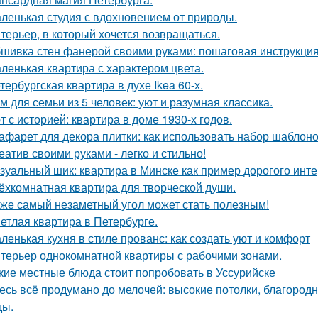
ленькая студия с вдохновением от природы.
терьер, в который хочется возвращаться.
шивка стен фанерой своими руками: пошаговая инструкци
ленькая квартира с характером цвета.
тербургская квартира в духе Ikea 60-х.
м для семьи из 5 человек: уют и разумная классика.
т с историей: квартира в доме 1930-х годов.
афарет для декора плитки: как использовать набор шаблон
еатив своими руками - легко и стильно!
зуальный шик: квартира в Минске как пример дорогого инте
ёхкомнатная квартира для творческой души.
же самый незаметный угол может стать полезным!
етлая квартира в Петербурге.
ленькая кухня в стиле прованс: как создать уют и комфорт
терьер однокомнатной квартиры с рабочими зонами.
кие местные блюда стоит попробовать в Уссурийске
есь всё продумано до мелочей: высокие потолки, благород
ды.