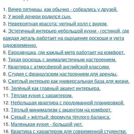
1.
Вечер пятницы, как обычно - собрались у друзей.
2.
У моей дочери родился сын.
3.
Невероятная красота: уютный холл с видом.
4.
Эстетичный интерьер небольшой кухни - гостиной, где
каждая деталь работает на ощущение роскоши и уюта
одновременно.
5.
Евродвушка, где каждый метр работает на комфорт.
6.
Тихая роскошь с анималистичным настроением.
7.
Квартира с атмосферой английской классики.
8.
Студия с французским настроением для аренды.
9.
Светлый интерьер как универсальная база для жизни.
10.
Зелёный как главный акцент интерьера.
11.
Тёплая кухня с характером.
12.
Небольшая квартира с продуманной планировкой.
13.
Тёплый минимализм с акцентом на комфорт.
14.
Серый + жёлтый: формула тёплого баланса.
15.
Маленькая кухня - большой уют.
16.
Квартира с характером для современной студентки.