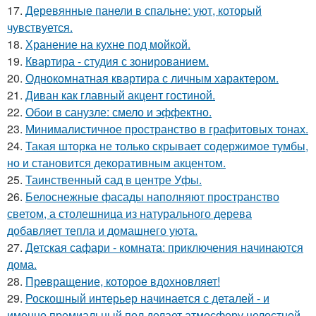
17.
Деревянные панели в спальне: уют, который
чувствуется.
18.
Хранение на кухне под мойкой.
19.
Квартира - студия с зонированием.
20.
Однокомнатная квартира с личным характером.
21.
Диван как главный акцент гостиной.
22.
Обои в санузле: смело и эффектно.
23.
Минималистичное пространство в графитовых тонах.
24.
Такая шторка не только скрывает содержимое тумбы,
но и становится декоративным акцентом.
25.
Таинственный сад в центре Уфы.
26.
Белоснежные фасады наполняют пространство
светом, а столешница из натурального дерева
добавляет тепла и домашнего уюта.
27.
Детская сафари - комната: приключения начинаются
дома.
28.
Превращение, которое вдохновляет!
29.
Роскошный интерьер начинается с деталей - и
именно премиальный пол делает атмосферу целостной.