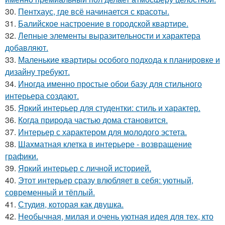
30.
Пентхаус, где всё начинается с красоты.
31.
Балийское настроение в городской квартире.
32.
Лепные элементы выразительности и характера
добавляют.
33.
Маленькие квартиры особого подхода к планировке и
дизайну требуют.
34.
Иногда именно простые обои базу для стильного
интерьера создают.
35.
Яркий интерьер для студентки: стиль и характер.
36.
Когда природа частью дома становится.
37.
Интерьер с характером для молодого эстета.
38.
Шахматная клетка в интерьере - возвращение
графики.
39.
Яркий интерьер с личной историей.
40.
Этот интерьер сразу влюбляет в себя: уютный,
современный и тёплый.
41.
Студия, которая как двушка.
42.
Необычная, милая и очень уютная идея для тех, кто