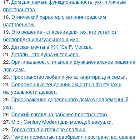
17.
Дом для семьи: функциональность, уют и личные
пространства.
18.
Этнический характер с калининградским
настроением.
19.
Это решение - спасение для тех, кто устал от
беспорядка и визуального шума.
20.
Детская мечты в ЖК "Self", Москва.
21.
Детали - это душа интерьера.
22.
Оригинальное, стильное и функциональное решение
для дома.
23.
Пространство любви и уюта: квартира для семьи.
24.
Современные тенденции акцент на фактурах и
натуральности делают.
25.
Преображение деревянного дома в современный
уют.
26.
Свежий взгляд на рабочее пространство.
27.
Mid - Century Modern для молодой девушки.
28.
Терракота в интерьере спальни.
29.
Ремонт полностью преобразил пространство, сделав