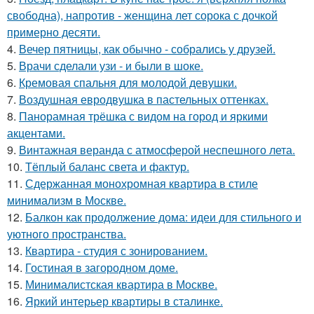
свободна), напротив - женщина лет сорока с дочкой
примерно десяти.
4.
Вечер пятницы, как обычно - собрались у друзей.
5.
Врачи сделали узи - и были в шоке.
6.
Кремовая спальня для молодой девушки.
7.
Воздушная евродвушка в пастельных оттенках.
8.
Панорамная трёшка с видом на город и яркими
акцентами.
9.
Винтажная веранда с атмосферой неспешного лета.
10.
Тёплый баланс света и фактур.
11.
Сдержанная монохромная квартира в стиле
минимализм в Москве.
12.
Балкон как продолжение дома: идеи для стильного и
уютного пространства.
13.
Квартира - студия с зонированием.
14.
Гостиная в загородном доме.
15.
Минималистская квартира в Москве.
16.
Яркий интерьер квартиры в сталинке.