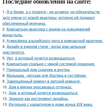
Последние обновления на сайте:
1.
Я в браке, а у подруги - ни штампа, ни обязательств,
зато ключи от новой квартиры, которую ей подарил
обеспеченный мужчина.
2.
Компактная квартира с видом на новодевичий
монастырь.
3.
Атмосфера альпийского уюта в компактной квартире.
4.
Дизайн в едином стиле - когда дом цельным
чувствуется.
5.
Уют, в который хочется возвращаться.
6.
Компактная спальня с умной системой хранения.
7.
Прекрасный дом снаружи и внутри.
8.
Малышка - детская для братика и сестрёнки.
9.
Завершённый ремонт в детской комнате.
10.
Дом в мягких персиковых оттенках.
11.
Дом, в который хочется возвращаться.
12.
Зеркало как инструмент дизайна.
13.
Интерьер с характером в доме конца XIX века.