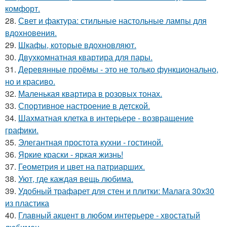
комфорт.
28.
Свет и фактура: стильные настольные лампы для
вдохновения.
29.
Шкафы, которые вдохновляют.
30.
Двухкомнатная квартира для пары.
31.
Деревянные проёмы - это не только функционально,
но и красиво.
32.
Маленькая квартира в розовых тонах.
33.
Спортивное настроение в детской.
34.
Шахматная клетка в интерьере - возвращение
графики.
35.
Элегантная простота кухни - гостиной.
36.
Яркие краски - яркая жизнь!
37.
Геометрия и цвет на патриарших.
38.
Уют, где каждая вещь любима.
39.
Удобный трафарет для стен и плитки: Малага 30х30
из пластика
40.
Главный акцент в любом интерьере - хвостатый