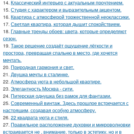
14.
Классический интерьер с актуальным прочтением.
15.
Студия с характером и выразительным акцентом.
16.
Квартира с атмосферой торжественной неоклассики.
17.
Светлая квартира, которая дышит спокойствием.
18.
Главные тренды обоев: цвета, которые определяют
сезон.
19.
Такое решение создаёт ощущение лёгкости и
простора, превращая спальню в место, где хочется
мечтать.
20.
Природная гармония и свет.
21.
Двушка мечты в сталинке.
22.
Атмосфера уюта в небольшой квартире.
23.
Элегантность Москва - сити.
24.
Питерская однушка без рамок для фантазии.
25.
Современный винтаж. Здесь прошлое встречается с
настоящим, создавая особую атмосферу.
26.
22 квадрата уюта и стиля.
27.
Правильное расположение духовки и микроволновки
встраивается не , внимание, только в эстетику, но и в