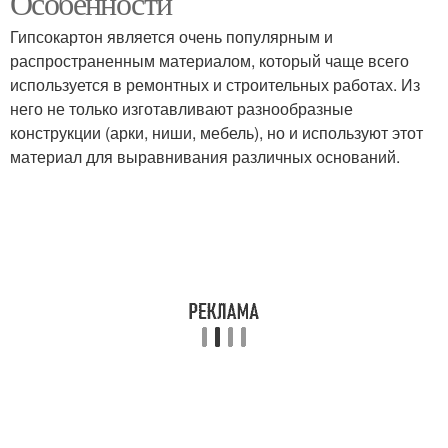
Особенности
Гипсокартон является очень популярным и
распространенным материалом, который чаще всего
Гипсокартон на
используется в ремонтных и строительных работах. Из
Каркас на стену
деревянные стены
него не только изготавливают разнообразные
конструкции (арки, ниши, мебель), но и используют этот
материал для выравнивания различных оснований.
Потолок из
Стены из гипсокартона
гипсокартона
Обрешетка под
Стен под гипсокартон
гипсокартон
Профили для каркаса
Простой каркас