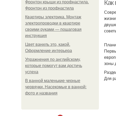
Как
Фронтон крыши из профнастила.
Фронтон из профнастила
Совре
Квартиры электрика. Монтаж
жизни
электропроводки в квартире
двушк
своими руками — пошаговая
совет
инструкция
Плани
Цвет ваниль это, какой.
Первы
Оформление интерьера
европ
Упражнения по английскому,
зоны 
которые помогут вам достичь
Разде
успеха
Для р
В ванной маленькие черные
червячки. Насекомые в ванной:
фото и названия