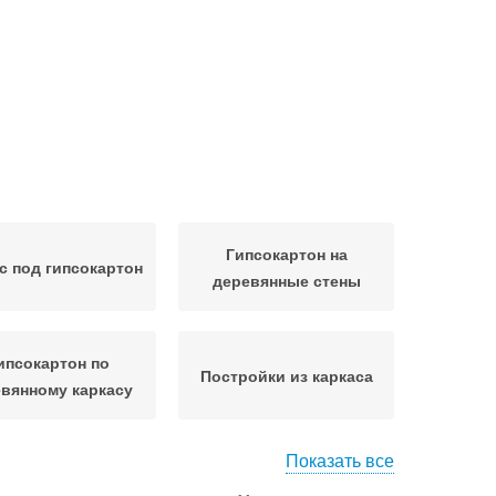
Гипсокартон на
с под гипсокартон
деревянные стены
ипсокартон по
Постройки из каркаса
вянному каркасу
Показать все
вянная обрешетка
Профили для каркаса