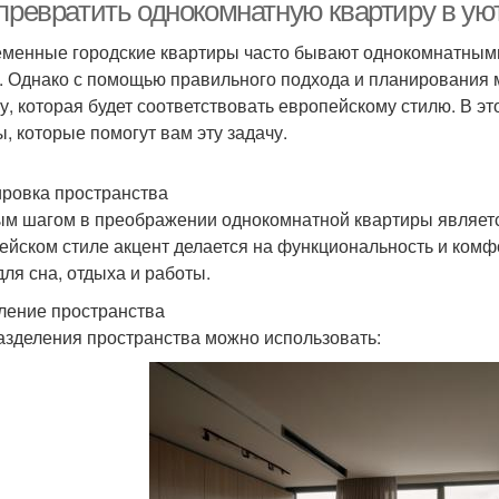
гипсокартона
 превратить однокомнатную квартиру в ую
менные городские квартиры часто бывают однокомнатными,
. Однако с помощью правильного подхода и планирования 
Простой каркас
у, которая будет соответствовать европейскому стилю. В э
ы, которые помогут вам эту задачу.
ровка пространства
м шагом в преображении однокомнатной квартиры являетс
ейском стиле акцент делается на функциональность и комф
для сна, отдыха и работы.
ление пространства
азделения пространства можно использовать: