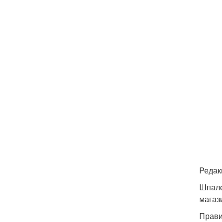
Редак
Шпале
магаз
Прави