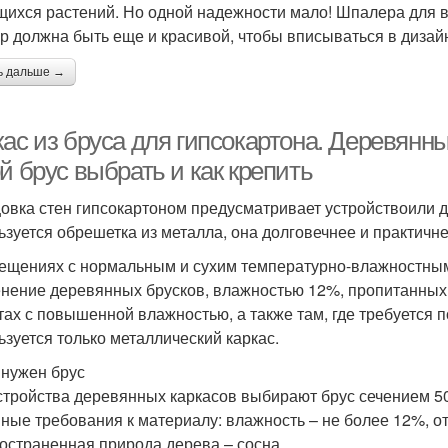
щихся растений. Но одной надежности мало! Шпалера для в
ур должна быть еще и красивой, чтобы вписываться в дизай
ь дальше →
ас из бруса для гипсокартона. Деревянны
й брус выбрать и как крепить
овка стен гипсокартоном предусматривает устройствоили
ьзуется обрешетка из металла, она долговечнее и практичне
ещениях с нормальным и сухим температурно-влажностным
нение деревянных брусков, влажностью 12%, пропитанных
тах с повышенной влажностью, а также там, где требуется 
ьзуется только металлический каркас.
 нужен брус
стройства деревянных каркасов выбирают брус сечением 50х
ные требования к материалу: влажность – не более 12%, от
остраненная природа дерева – сосна.