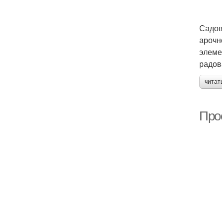
Садов
арочн
элеме
радов
читат
Про