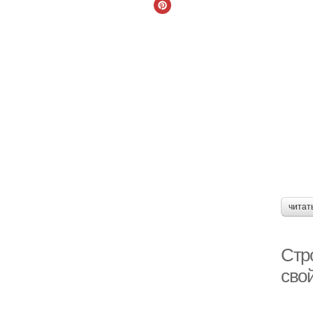
читат
Стр
сво