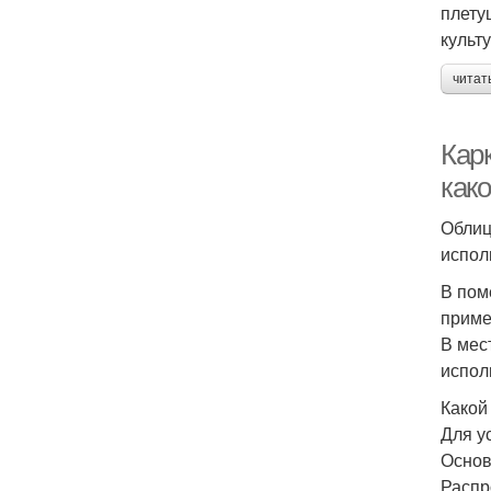
плету
культ
читат
Карк
како
Облиц
испол
В пом
приме
В мес
испол
Какой
Для у
Основ
Распр