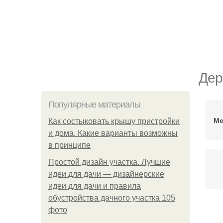
Дер
Популярные материалы
Ме
Как состыковать крышу пристройки
и дома. Какие варианты возможны
в принципе
Простой дизайн участка. Лучшие
идеи для дачи — дизайнерские
идеи для дачи и правила
обустройства дачного участка 105
фото