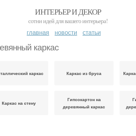
ИНТЕРЬЕР И ДЕКОР
сотни идей для вашего интерьера!
главная
новости
статьи
евянный каркас
таллический каркас
Каркас из бруса
Карка
Гипсокартон на
Г
Каркас на стену
деревянный каркас
дере
Каркас для
Деревянный фундамент
Дере