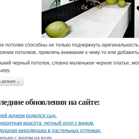
е потолки способны не только подчеркнуть оригинальность
тоянии потолков, привлечь внимание к чему-то или добавит
ький черный потолок, словно маленькое черное платье, мо
ьеру.
ь дальше →
ледние обновления на сайте:
оей дочери родился сын.
ероятная красота: уютный холл с видом.
душная евродвушка в пастельных оттенках.
ерьер с видом на воду.