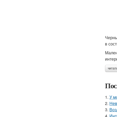
Черны
в сос
Мален
интер
читат
Пос
1.
У м
2.
Нев
3.
Воз
4.
Инт