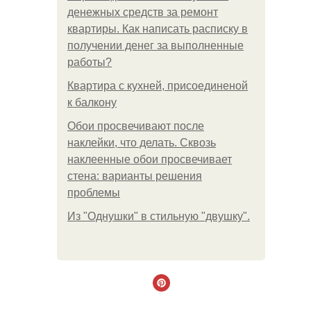
денежных средств за ремонт
квартиры. Как написать расписку в
получении денег за выполненные
работы?
Квартира с кухней, присоединеной
к балкону
Обои просвечивают после
наклейки, что делать. Сквозь
наклеенные обои просвечивает
стена: варианты решения
проблемы
Из "Однушки" в стильную "двушку".