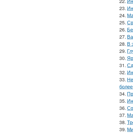
22.
Ин
23.
Ин
24.
Ма
25.
Ср
26.
Бе
27.
Ва
28.
В 
29.
Гл
30.
Яр
31.
Сд
32.
Ин
33.
Не
более
34.
Пр
35.
Ин
36.
Со
37.
Ма
38.
Тр
39.
Ми