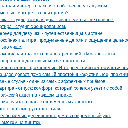
ватная мастер - спальня с собственным санузлом.
ый в интерьере - за или против?
шка - студия, которая доказывает: метры - не главное.
ртира - студия с зонированием.
ерьер для девушки - путешественницы в астане.
окойная палитра, продуманные детали и ощущение цельност
льно чище.
очевидная красота сложных решений в Москве - сити.
остранство для тишины и безопасности.
жно-розовое вдохновение. Интерьер в мягкой, романтичной
а идея делает даже самый простой шкаф стильнее, практичне
зные стулья - один из самых эффектных приёмов.
артира - отпуск: комфорт, который хочется увезти с собой.
рижский акцент в каждом штрихе.
рижская история с современным акцентом.
фт с нотками русского стиля.
еображение деревянного дома в современный уют.
намёком на винтаж.