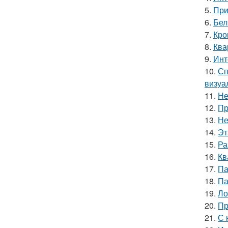
5.
При
6.
Бел
7.
Кро
8.
Ква
9.
Инт
10.
Сп
визуа
11.
Не
12.
Пр
13.
Не
14.
Эт
15.
Ра
16.
Кв
17.
Па
18.
Па
19.
Ло
20.
Пр
21.
С 