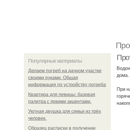
Про
Про
Популярные материалы
Водон
Делаем погреб на дачном участке
дома.
своими руками. Общая
информация по устройству погреба
При н
Квартира для певицы: базовая
горяч
палитра с яркими акцентами.
накоп
Уютная двушка для семьи из трёх
человек.
Образец расписки в получении