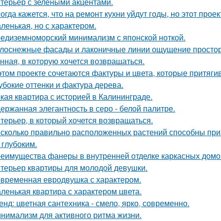
терьер с зелёными акцентами.
огда кажется, что на ремонт кухни уйдут годы, но этот прое
ленькая, но с характером.
едиземноморский минимализм с японской ноткой.
лоснежные фасады и лаконичные линии ощущение простор
нная, в которую хочется возвращаться.
этом проекте сочетаются фактуры и цвета, которые притяги
убокие оттенки и фактура дерева.
кая квартира с историей в Калининграде.
ержанная элегантность в серо - белой палитре.
терьер, в который хочется возвращаться.
сколько правильно расположенных растений способны прив
 глубоким.
еимущества фанеры в внутренней отделке каркасных домо
терьер квартиры для молодой девушки.
временная евродвушка с характером.
ленькая квартира с характером цвета.
енд: цветная сантехника - смело, ярко, современно.
нимализм для активного ритма жизни.