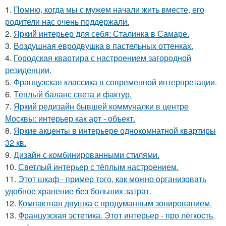
1.
Помню, когда мы с мужем начали жить вместе, его
родители нас очень поддержали.
2.
Яркий интерьер для себя: Сталинка в Самаре.
3.
Воздушная евродвушка в пастельных оттенках.
4.
Городская квартира с настроением загородной
резиденции.
5.
Французская классика в современной интерпретации.
6.
Тёплый баланс света и фактур.
7.
Яркий редизайн бывшей коммуналки в центре
Москвы: интерьер как арт - объект.
8.
Яркие акценты в интерьере однокомнатной квартиры
32 кв.
9.
Дизайн с комбинированными стилями.
10.
Светлый интерьер с тёплым настроением.
11.
Этот шкаф - пример того, как можно организовать
удобное хранение без больших затрат.
12.
Компактная двушка с продуманным зонированием.
13.
Французская эстетика. Этот интерьер - про лёгкость,