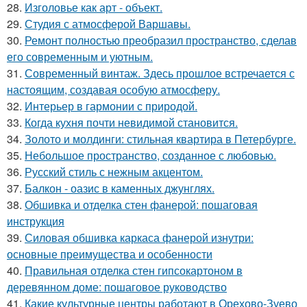
28.
Изголовье как арт - объект.
29.
Студия с атмосферой Варшавы.
30.
Ремонт полностью преобразил пространство, сделав
его современным и уютным.
31.
Современный винтаж. Здесь прошлое встречается с
настоящим, создавая особую атмосферу.
32.
Интерьер в гармонии с природой.
33.
Когда кухня почти невидимой становится.
34.
Золото и молдинги: стильная квартира в Петербурге.
35.
Небольшое пространство, созданное с любовью.
36.
Русский стиль с нежным акцентом.
37.
Балкон - оазис в каменных джунглях.
38.
Обшивка и отделка стен фанерой: пошаговая
инструкция
39.
Силовая обшивка каркаса фанерой изнутри:
основные преимущества и особенности
40.
Правильная отделка стен гипсокартоном в
деревянном доме: пошаговое руководство
41.
Какие культурные центры работают в Орехово-Зуево