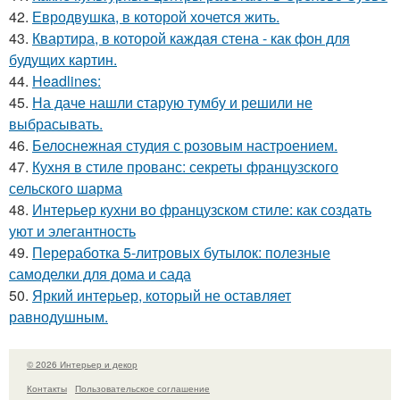
42.
Евродвушка, в которой хочется жить.
43.
Квартира, в которой каждая стена - как фон для
будущих картин.
44.
Headlines:
45.
На даче нашли старую тумбу и решили не
выбрасывать.
46.
Белоснежная студия с розовым настроением.
47.
Кухня в стиле прованс: секреты французского
сельского шарма
48.
Интерьер кухни во французском стиле: как создать
уют и элегантность
49.
Переработка 5-литровых бутылок: полезные
самоделки для дома и сада
50.
Яркий интерьер, который не оставляет
равнодушным.
© 2026 Интерьер и декор
Контакты
Пользовательское соглашение