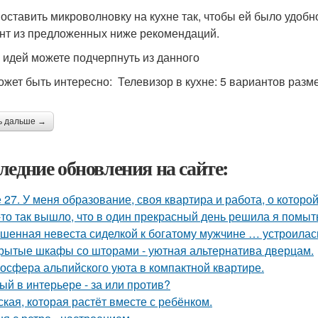
поставить микроволновку на кухне так, чтобы ей было удо
нт из предложенных ниже рекомендаций.
 идей можете подчерпнуть из данного
ожет быть интересно: Телевизор в кухне: 5 вариантов разм
ь дальше →
ледние обновления на сайте:
 27. У меня образование, своя квартира и работа, о которой
-то так вышло, что в один прекрасный день решила я помыть
шенная невеста сиделкой к богатому мужчине … устроилас
рытые шкафы со шторами - уютная альтернатива дверцам.
осфера альпийского уюта в компактной квартире.
ый в интерьере - за или против?
ская, которая растёт вместе с ребёнком.