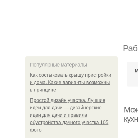
Раб
Популярные материалы
М
Как состыковать крышу пристройки
и дома. Какие варианты возможны
в принципе
Простой дизайн участка. Лучшие
идеи для дачи — дизайнерские
Мож
идеи для дачи и правила
кух
обустройства дачного участка 105
фото