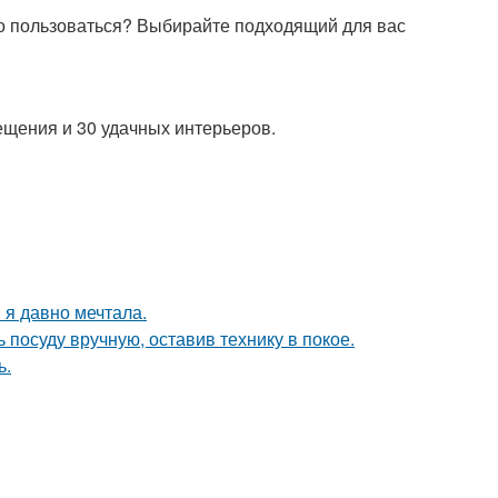
бно пользоваться? Выбирайте подходящий для вас
ещения и 30 удачных интерьеров.
 я давно мечтала.
 посуду вручную, оставив технику в покое.
ь.