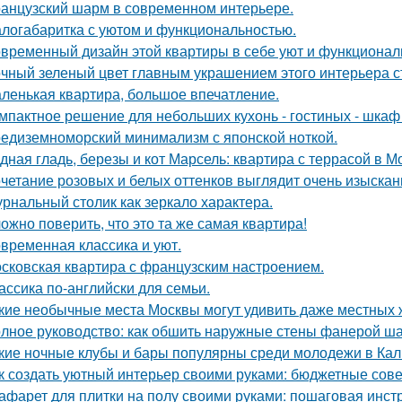
анцузский шарм в современном интерьере.
логабаритка с уютом и функциональностью.
временный дизайн этой квартиры в себе уют и функциональ
чный зеленый цвет главным украшением этого интерьера с
ленькая квартира, большое впечатление.
мпактное решение для небольших кухонь - гостиных - шкаф
едиземноморский минимализм с японской ноткой.
дная гладь, березы и кот Марсель: квартира с террасой в М
четание розовых и белых оттенков выглядит очень изыскан
рнальный столик как зеркало характера.
ожно поверить, что это та же самая квартира!
временная классика и уют.
сковская квартира с французским настроением.
ассика по-английски для семьи.
кие необычные места Москвы могут удивить даже местных 
лное руководство: как обшить наружные стены фанерой ша
кие ночные клубы и бары популярны среди молодежи в Ка
к создать уютный интерьер своими руками: бюджетные сов
афарет для плитки на полу своими руками: пошаговая инст