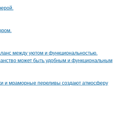
ферой.
ором.
аланс между уютом и функциональностью.
транство может быть удобным и функциональным
енки и мраморные переливы создают атмосферу