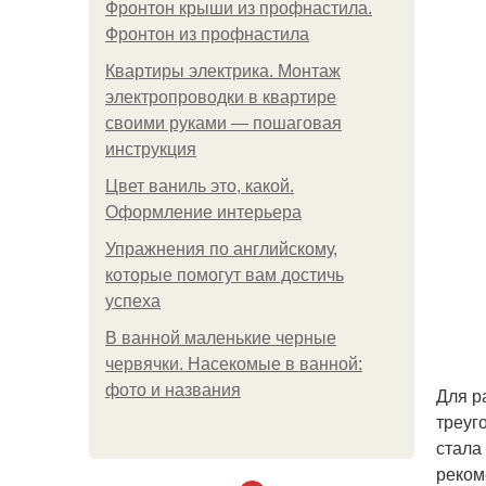
Фронтон крыши из профнастила.
Фронтон из профнастила
Квартиры электрика. Монтаж
электропроводки в квартире
своими руками — пошаговая
инструкция
Цвет ваниль это, какой.
Оформление интерьера
Упражнения по английскому,
которые помогут вам достичь
успеха
В ванной маленькие черные
червячки. Насекомые в ванной:
фото и названия
Для р
треуг
стала
реком