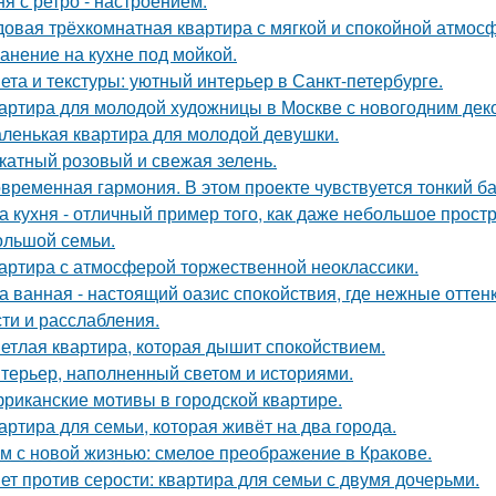
ня с ретро - настроением.
овая трёхкомнатная квартира с мягкой и спокойной атмос
анение на кухне под мойкой.
ета и текстуры: уютный интерьер в Санкт-петербурге.
артира для молодой художницы в Москве с новогодним дек
ленькая квартира для молодой девушки.
катный розовый и свежая зелень.
временная гармония. В этом проекте чувствуется тонкий б
а кухня - отличный пример того, как даже небольшое прос
ольшой семьи.
артира с атмосферой торжественной неоклассики.
а ванная - настоящий оазис спокойствия, где нежные отт
сти и расслабления.
етлая квартира, которая дышит спокойствием.
терьер, наполненный светом и историями.
риканские мотивы в городской квартире.
артира для семьи, которая живёт на два города.
м с новой жизнью: смелое преображение в Кракове.
ет против серости: квартира для семьи с двумя дочерьми.