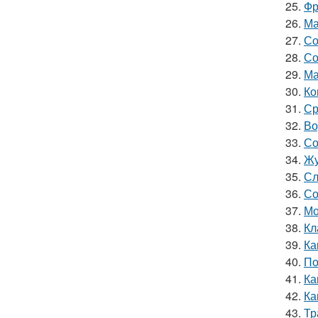
25.
Фр
26.
Ма
27.
Со
28.
Со
29.
Ма
30.
Ко
31.
Ср
32.
Во
33.
Со
34.
Жу
35.
Сл
36.
Со
37.
Мо
38.
Кл
39.
Ка
40.
По
41.
Ка
42.
Ка
43.
Тр