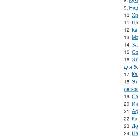
8.
Кух
9.
Нюд
10.
Хр
11.
Цв
12.
Кв
13.
Ма
14.
За
15.
Со
16.
Эт
для б
17.
Кв
18.
Эт
легко
19.
Св
20.
Ин
21.
Аф
22.
Кв
23.
До
24.
Цв