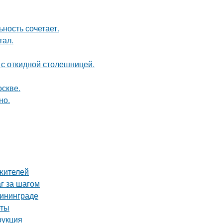
ность сочетает.
тал.
 с откидной столешницей.
оскве.
но.
жителей
г за шагом
лининграде
еты
рукция