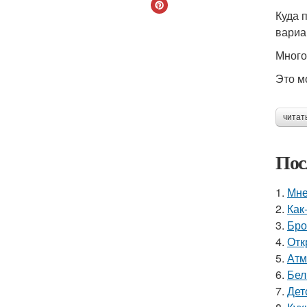
Куда 
вариа
Много
Это м
читат
Пос
1.
Мне
2.
Как
3.
Бро
4.
Отк
5.
Атм
6.
Бел
7.
Дет