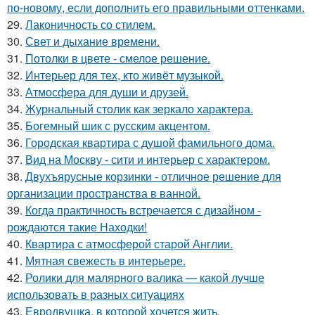
по-новому, если дополнить его правильными оттенками.
29.
Лаконичность со стилем.
30.
Свет и дыхание времени.
31.
Потолки в цвете - смелое решение.
32.
Интерьер для тех, кто живёт музыкой.
33.
Атмосфера для души и друзей.
34.
Журнальный столик как зеркало характера.
35.
Богемный шик с русским акцентом.
36.
Городская квартира с душой фамильного дома.
37.
Вид на Москву - сити и интерьер с характером.
38.
Двухъярусные корзинки - отличное решение для
организации пространства в ванной.
39.
Когда практичность встречается с дизайном -
рождаются такие Находки!
40.
Квартира с атмосферой старой Англии.
41.
Мятная свежесть в интерьере.
42.
Ролики для малярного валика — какой лучше
использовать в разных ситуациях
43.
Евродвушка, в которой хочется жить.