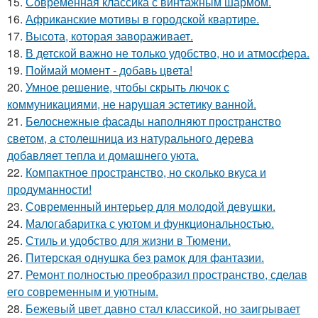
15.
Современная классика с винтажным шармом.
16.
Африканские мотивы в городской квартире.
17.
Высота, которая завораживает.
18.
В детской важно не только удобство, но и атмосфера.
19.
Поймай момент - добавь цвета!
20.
Умное решение, чтобы скрыть лючок с
коммуникациями, не нарушая эстетику ванной.
21.
Белоснежные фасады наполняют пространство
светом, а столешница из натурального дерева
добавляет тепла и домашнего уюта.
22.
Компактное пространство, но сколько вкуса и
продуманности!
23.
Современный интерьер для молодой девушки.
24.
Малогабаритка с уютом и функциональностью.
25.
Стиль и удобство для жизни в Тюмени.
26.
Питерская однушка без рамок для фантазии.
27.
Ремонт полностью преобразил пространство, сделав
его современным и уютным.
28.
Бежевый цвет давно стал классикой, но заигрывает