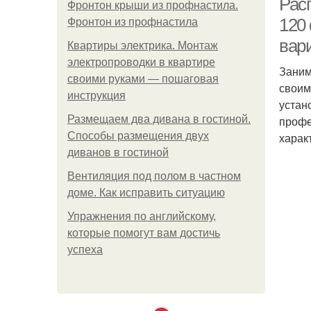
Рас
Фронтон крыши из профнастила.
120
Фронтон из профнастила
вар
Квартиры электрика. Монтаж
электропроводки в квартире
Заним
своими руками — пошаговая
своим
инструкция
устан
Размещаем два дивана в гостиной.
профе
Способы размещения двух
харак
диванов в гостиной
Вентиляция под полом в частном
доме. Как исправить ситуацию
Упражнения по английскому,
которые помогут вам достичь
успеха