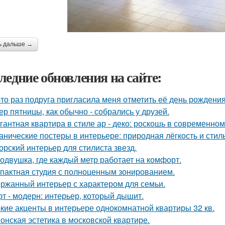
ь дальше →
ледние обновления на сайте:
-то раз подруга пригласила меня отметить её день рождени
ер пятницы, как обычно - собрались у друзей.
гантная квартира в стиле ар - деко: роскошь в современном
анические постеры в интерьере: природная лёгкость и стиль
орский интерьер для стилиста звезд.
одвушка, где каждый метр работает на комфорт.
пактная студия с полноценным зонированием.
ржанный интерьер с характером для семьи.
т - модерн: интерьер, который дышит.
кие акценты в интерьере однокомнатной квартиры 32 кв.
онская эстетика в московской квартире.