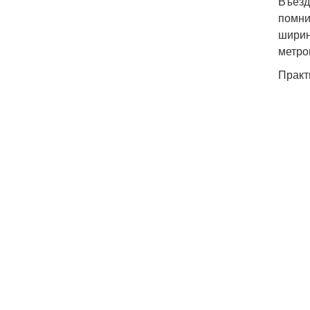
Въезд
помни
ширин
метро
Практ