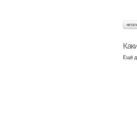
читат
Каки
Ещё д