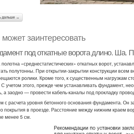
ь дальше →
 может заинтересовать
дамент под откатные ворота длино. Ша. П
 полотна «среднестатистических» откатных ворот, устанав
гать полутонны. При открытии-закрытии конструкции всем в
ещаются ролики. Кроме того, к существенным нагрузкам сто
. С учетом этого, прежде чем устанавливать фундамент, н
ь, а заодно — провести кабель-каналы под прокладку прово
м с расчета уровня бетонного основания фундамента. Он за
го покрытия в проезде. Расстояние между нижним краем во
не менее 5 см.