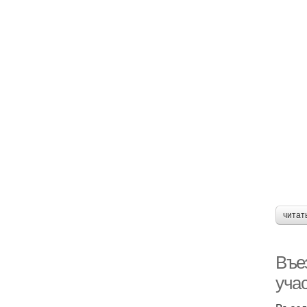
читат
Въе
уча