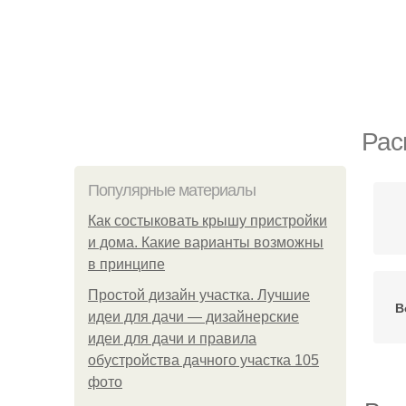
Рас
Популярные материалы
Как состыковать крышу пристройки
и дома. Какие варианты возможны
в принципе
Простой дизайн участка. Лучшие
В
идеи для дачи — дизайнерские
идеи для дачи и правила
обустройства дачного участка 105
фото