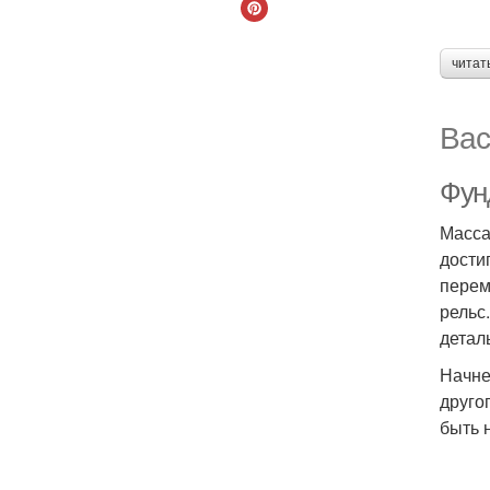
читат
Вас
Фун
Масса
дости
перем
рельс
детал
Начне
друго
быть 