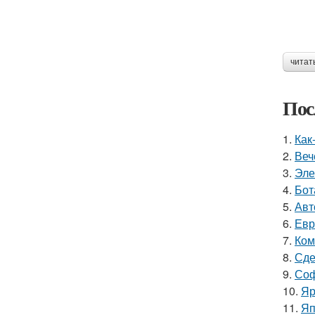
читат
Пос
1.
Как
2.
Веч
3.
Эле
4.
Бот
5.
Авт
6.
Евр
7.
Ком
8.
Сде
9.
Соф
10.
Яр
11.
Яп