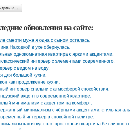
ь дальше →
ледние обновления на сайте:
ле смерти мужа я одна с сыном осталась.
ина Находкой в ухе обернулась.
льная однокомнатная квартира с яркими акцентами.
классический интерьер с элементами современного.
ерьер с видом на воду.
я для большой кухни.
кон как продолжение кухни.
ный интерьер спальни с атмосферой спокойствия.
нцузский акцент в современной квартире.
плый минимализм с акцентом на комфорт.
ержанный минимализм с чёрными акцентами: стильная альт
временный интерьер в спокойной палитре.
нимализм как искусство: просторная квартира без лишнего.