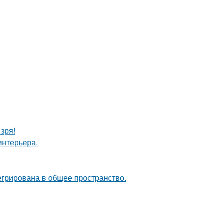
зря!
интерьера.
егрирована в общее пространство.