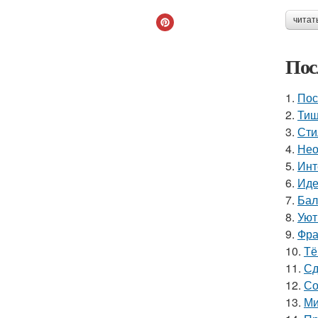
читат
Пос
1.
Пос
2.
Тиш
3.
Сти
4.
Нео
5.
Инт
6.
Иде
7.
Бал
8.
Уют
9.
Фра
10.
Тё
11.
Сд
12.
Со
13.
Ми