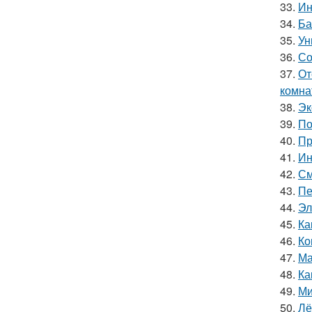
33.
Ин
34.
Ба
35.
Ун
36.
Со
37.
От
комна
38.
Эк
39.
По
40.
Пр
41.
Ин
42.
См
43.
Пе
44.
Эл
45.
Ка
46.
Ко
47.
Ма
48.
Ка
49.
Ми
50.
Лё