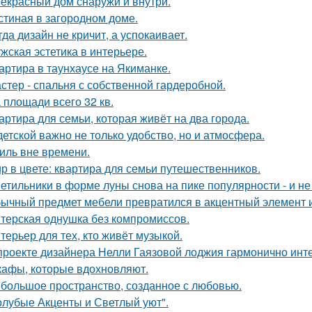
екрасный дом снаружи и внутри.
стиная в загородном доме.
гда дизайн не кричит, а успокаивает.
жская эстетика в интерьере.
артира в таунхаусе на Якиманке.
стер - спальня с собственной гардеробной.
 площади всего 32 кв.
артира для семьи, которая живёт на два города.
детской важно не только удобство, но и атмосфера.
иль вне времени.
р в цвете: квартира для семьи путешественников.
етильники в форме луны снова на пике популярности - и не 
ычный предмет мебели превратился в акцентный элемент 
терская однушка без компромиссов.
терьер для тех, кто живёт музыкой.
проекте дизайнера Нелли Гаязовой лоджия гармонично инт
афы, которые вдохновляют.
большое пространство, созданное с любовью.
олубые Акценты и Светлый уют".