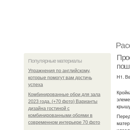
Рас
Про
Популярные материалы
пош
Упражнения по английскому,
H1. В
которые помогут вам достичь
успеха
Кройк
Комбинированные обои для зала
элеме
2023 года. (+70 фото) Варианты
крышу
дизайна гостиной с
комбинированными обоями в
Перед
современном интерьере 70 фото
матер