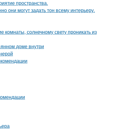
риятие пространства.
но они могут задать тон всему интерьеру.
е комнаты, солнечному свету проникать из
вянном доме внутри
анерой
екомендации
екомендации
ьера