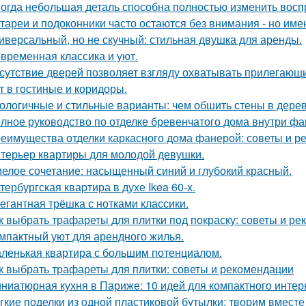
огда небольшая деталь способна полностью изменить восп
тареи и подоконники часто остаются без внимания - но имен
иверсальный, но не скучный: стильная двушка для аренды.
временная классика и уют.
сутствие дверей позволяет взгляду охватывать прилегающи
т в гостиные и коридоры.
ологичные и стильные варианты: чем обшить стены в дере
лное руководство по отделке бревенчатого дома внутри ф
еимущества отделки каркасного дома фанерой: советы и р
терьер квартиры для молодой девушки.
елое сочетание: насыщенный синий и глубокий красный.
тербургская квартира в духе Ikea 60-х.
егантная трёшка с нотками классики.
к выбрать трафареты для плитки под покраску: советы и р
мпактный уют для арендного жилья.
ленькая квартира с большим потенциалом.
к выбрать трафареты для плитки: советы и рекомендации
ниатюрная кухня в Париже: 10 идей для компактного интер
гкие поделки из одной пластиковой бутылки: творим вместе