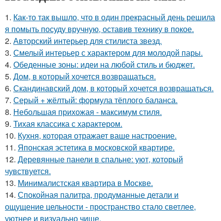
1.
Как-то так вышло, что в один прекрасный день решила
я помыть посуду вручную, оставив технику в покое.
2.
Авторский интерьер для стилиста звезд.
3.
Смелый интерьер с характером для молодой пары.
4.
Обеденные зоны: идеи на любой стиль и бюджет.
5.
Дом, в который хочется возвращаться.
6.
Скандинавский дом, в который хочется возвращаться.
7.
Серый + жёлтый: формула тёплого баланса.
8.
Небольшая прихожая - максимум стиля.
9.
Тихая классика с характером.
10.
Кухня, которая отражает ваше настроение.
11.
Японская эстетика в московской квартире.
12.
Деревянные панели в спальне: уют, который
чувствуется.
13.
Минималистская квартира в Москве.
14.
Спокойная палитра, продуманные детали и
ощущение цельности - пространство стало светлее,
уютнее и визуально чище.