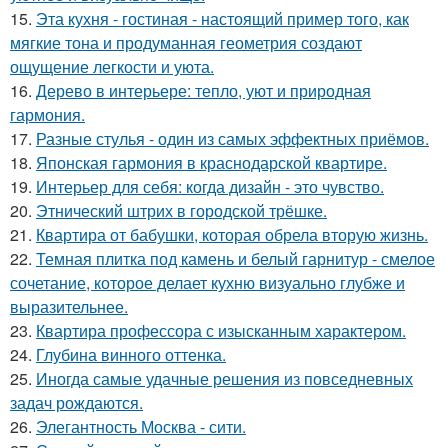
15.
Эта кухня - гостиная - настоящий пример того, как
мягкие тона и продуманная геометрия создают
ощущение легкости и уюта.
16.
Дерево в интерьере: тепло, уют и природная
гармония.
17.
Разные стулья - один из самых эффектных приёмов.
18.
Японская гармония в краснодарской квартире.
19.
Интерьер для себя: когда дизайн - это чувство.
20.
Этнический штрих в городской трёшке.
21.
Квартира от бабушки, которая обрела вторую жизнь.
22.
Темная плитка под камень и белый гарнитур - смелое
сочетание, которое делает кухню визуально глубже и
выразительнее.
23.
Квартира профессора с изысканным характером.
24.
Глубина винного оттенка.
25.
Иногда самые удачные решения из повседневных
задач рождаются.
26.
Элегантность Москва - сити.