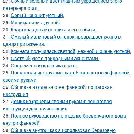
27.
Сочный зеленый цвет главным украшением этого
интерьера стал.
28.
Серый - значит уютный.
29.
Минимализм с душой.
30.
Квартира для айтишника и его собаки.
31.
Смелый малиновый оттенок превращает кухню в
центр притяжения.
32.
Комната получилась светлой, нежной и очень уютной.
33.
Светлый уют с природными акцентами.
34.
Современная классика и уют.
35.
Пошаговая инструкция: как обшить потолок фанерой
своими руками
36.
Обшивка и отделка стен фанерой: пошаговая
инструкция
37.
Домик из фанеры своими руками: пошаговая
инструкция для начинающих
38.
Полное руководство по отделке бревенчатого дома
внутри фанерой
39.
Обшивка внутри: как я использовал березовую