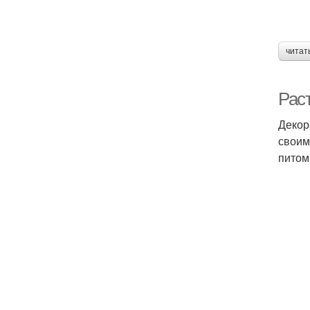
читат
Рас
Декор
своим
питом