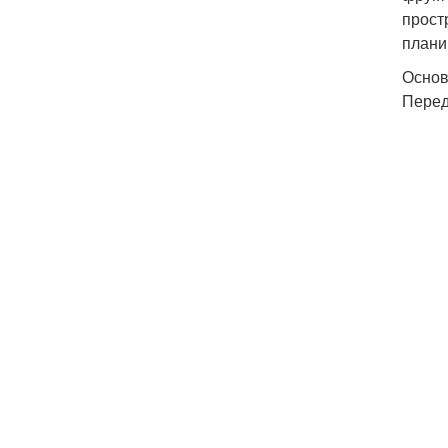
прост
плани
Основ
Перед