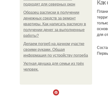
Как
подходят для северных окон
Плани
Образец расписки в получении
терри
денежных средств за ремонт
По
тольк
квартиры. Как написать расписку в
основ
получении денег за выполненные
для о
работы?
Делаем погреб на дачном участке
Соста
своими руками. Общая
Первы
информация по устройству погреба
Уютная двушка для семьи из трёх
человек.