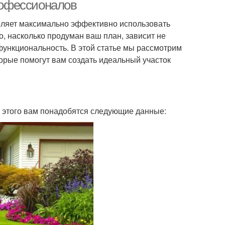
натных растений
профессионалов
воляет максимально эффективно использовать
о, насколько продуман ваш план, зависит не
Искусственные
ния для интерьера
 функциональность. В этой статье мы рассмотрим
растения
орые помогут вам создать идеальный участок
я этого вам понадобятся следующие данные: