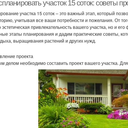
листьями
ком
 спланировать участок 15 соток: советы 
рование участка 15 соток – это важный этап, который поз
торию, учитывая все ваши потребности и пожелания. От тог
Растения в
пулярные растения
Расте
о эстетическая привлекательность вашего участка, но и его
современном интерьере
ные этапы планирования и дадим практические советы, кот
тдыха, выращивания растений и других нужд.
Растения для зимнего
Уличные растения
вление проекта
сада
м делом необходимо составить проект вашего участка. Дл