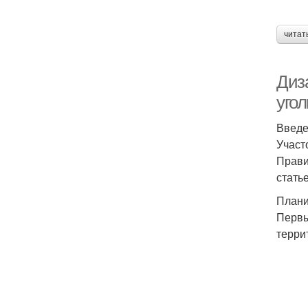
читат
Диза
угол
Введ
Участ
Прави
стать
Плани
Первы
терри