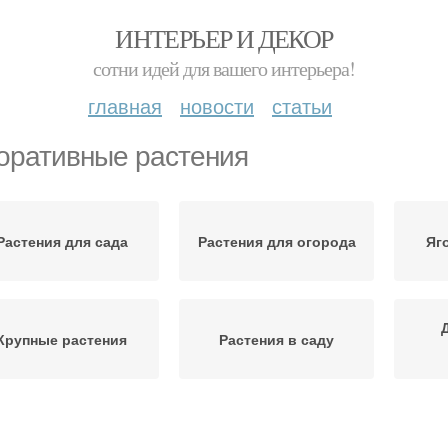
ИНТЕРЬЕР И ДЕКОР
сотни идей для вашего интерьера!
главная
новости
статьи
оративные растения
Растения для сада
Растения для огорода
Яг
Крупные растения
Растения в саду
Растения с большими
К
омнатные растения