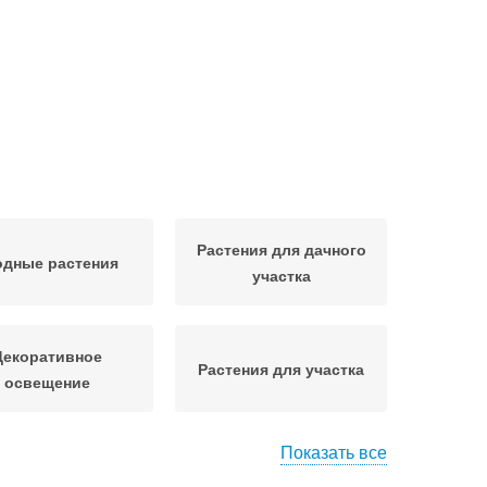
Растения для дачного
одные растения
участка
Декоративное
Растения для участка
освещение
Показать все
омпозиции из
Растения в интерьере