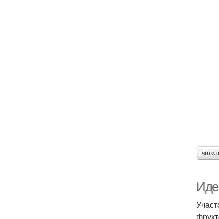
читат
Иде
Участ
фрукт