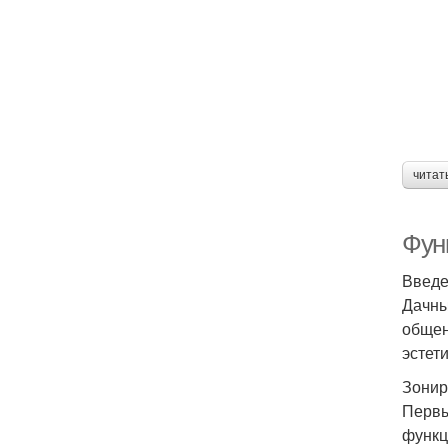
читат
Фун
Введ
Дачны
общен
эстет
Зонир
Первы
функц