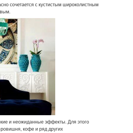
асно сочетается с кустистым широколистным
овым.
ркие и неожиданные эффекты. Для этого
вровишня, кофе и ряд других