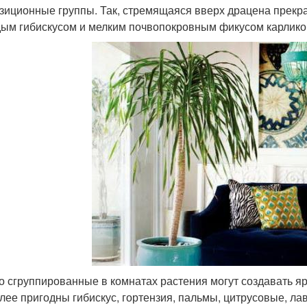
зиционные группы. Так, стремящаяся вверх драцена прекр
ым гибискусом и мелким почвопокровным фикусом карлик
о сгруппированные в комнатах растения могут создавать я
лее пригодны гибискус, гортензия, пальмы, цитрусовые, ла