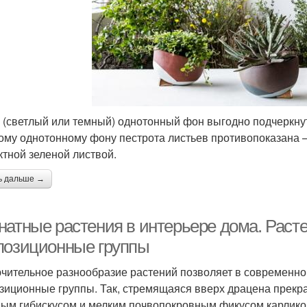
 (светлый или темный) однотонный фон выгодно подчеркну
ому однотонному фону пестрота листьев противопоказана —
тной зеленой листвой.
ь дальше →
натные растения в интерьере дома. Раст
позиционные группы
чительное разнообразие растений позволяет в современно
зиционные группы. Так, стремящаяся вверх драцена прекр
ым гибискусом и мелким почвопокровным фикусом карлик