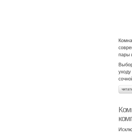
Комна
совре
пары 
Выбор
уходу
сочно
читат
Ком
ком
Исклю