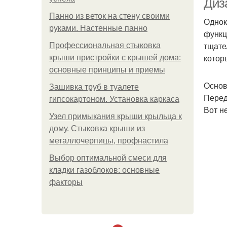
Диз
Панно из веток на стену своими
Однок
руками. Настенные панно
функц
тщате
Профессиональная стыковка
котор
крыши пристройки с крышей дома:
основные принципы и приемы
Основ
Зашивка труб в туалете
Перед
гипсокартоном. Установка каркаса
Вот н
Узел примыкания крыши крыльца к
дому. Стыковка крыши из
металлочерпицы, профнастила
Выбор оптимальной смеси для
кладки газоблоков: основные
факторы