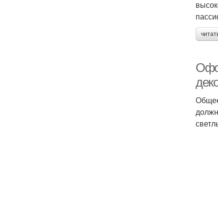
высок
пасси
читат
Офо
дек
Общее
должн
светл