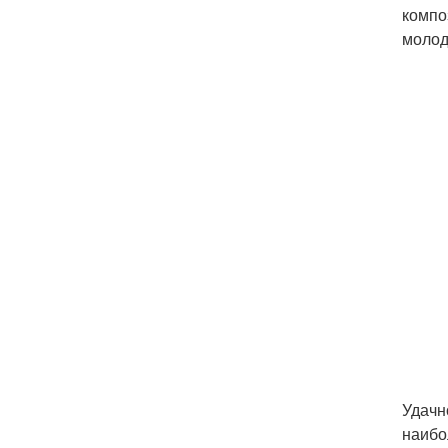
компо
молод
Удачн
наибо