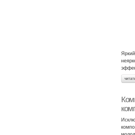
Яркий
неярк
эффек
читат
Ком
ком
Исклю
компо
молод