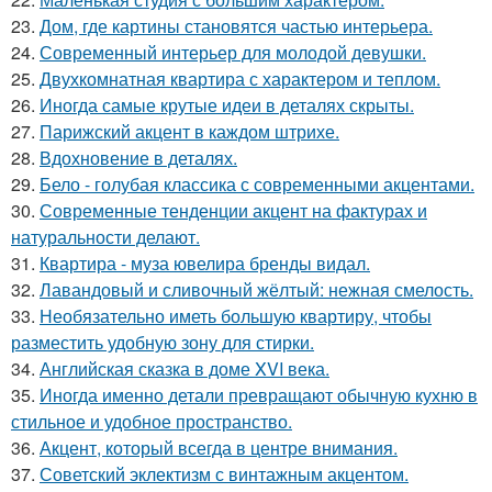
23.
Дом, где картины становятся частью интерьера.
24.
Современный интерьер для молодой девушки.
25.
Двухкомнатная квартира с характером и теплом.
26.
Иногда самые крутые идеи в деталях скрыты.
27.
Парижский акцент в каждом штрихе.
28.
Вдохновение в деталях.
29.
Бело - голубая классика с современными акцентами.
30.
Современные тенденции акцент на фактурах и
натуральности делают.
31.
Квартира - муза ювелира бренды видал.
32.
Лавандовый и сливочный жёлтый: нежная смелость.
33.
Необязательно иметь большую квартиру, чтобы
разместить удобную зону для стирки.
34.
Английская сказка в доме XVI века.
35.
Иногда именно детали превращают обычную кухню в
стильное и удобное пространство.
36.
Акцент, который всегда в центре внимания.
37.
Советский эклектизм с винтажным акцентом.