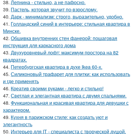
38.
Лепнина - стильно, а не пафосно.
39.
Пастель, которая звучит по-взрослому.
40.
Дарк - минимализм: строго, выразительно, удобно.
41.
Голландский синий в интерьере: стильная квартира в
Минске.
42.
Обшивка внутренних стен фанерой: пошаговая
инструкция для каркасного дома
43.
Двухуровневый лофт: максимум простора на 82
квадратах.
44.
Петербургская квартира в духе Ikea 60-х.
45.
Силиконовый трафарет для плитки: как использовать
и где применять
46.
Креатив своими руками - легко и стильно!
47.
Светлая и элегантная квартира с двумя спальнями.
48.
Функциональная и красивая квартира для девушки с
характером.
49.
Кухня в парижском стиле: как создать уют и
элегантность
50.
Интерьер для IT - специалиста с творческой душой.