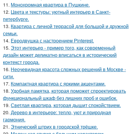
11.
Монохромная квартира в Пушкине.
12.
Цвета и текстуры: уютный интерьер в Санкт-
петербурге.
13.
Квартира с личной террасой для большой и дружной
семьи.
14.
Евродвушка с настроением Pinterest.
15.
Этот интерьер - пример того, как современный
дизайн может деликатно вписаться в исторический
контекст города.
16.
Неочевидная красота сложных решений в Москве -
сити.
17.
Компактная квартира с яркими акцентами.
18.
Удобная памятка, которая поможет спроектировать
функциональный шкаф без лишних проб и ошибок.
19.
Светлая квартира, которая дышит спокойствием.
20.
Дерево в интерьере: тепло, уют и природная
гармония.
21.
Этнический штрих в городской трёшке.
22.
Маленькая студия с большим характером.