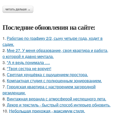
читать дальше →
Последние обновления на сайте:
1.
Работаю по графику 2/2, сыну четыре года, ходит в
садик.
2.
Мне 27. У меня образование, своя квартира и работа,
о которой я давно мечтала.
3.
"А я ведь понимала ….
4.
"Твоя сестра не ворует!
5.
Светлая хрущёвка с ощущением простора.
6.
Компактная студия с полноценным зонированием.
7.
Городская квартира с настроением загородной
резиденции.
8.
Винтажная веранда с атмосферой неспешного лета.
9.
Декор и текстиль - быстрый способ интерьер обновить.
10.
Небольшая прихожая - максимум стиля.