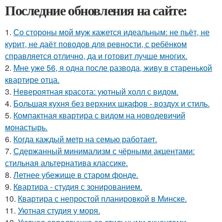
Последние обновления на сайте:
1.
Со стороны мой муж кажется идеальным: не пьёт, не
курит, не даёт поводов для ревности, с ребёнком
справляется отлично, да и готовит лучше многих.
2.
Мне уже 56, я одна после развода, живу в старенькой
квартире отца.
3.
Невероятная красота: уютный холл с видом.
4.
Большая кухня без верхних шкафов - воздух и стиль.
5.
Компактная квартира с видом на новодевичий
монастырь.
6.
Когда каждый метр на семью работает.
7.
Сдержанный минимализм с чёрными акцентами:
стильная альтернатива классике.
8.
Летнее убежище в старом фонде.
9.
Квартира - студия с зонированием.
10.
Квартира с непростой планировкой в Минске.
11.
Уютная студия у моря.