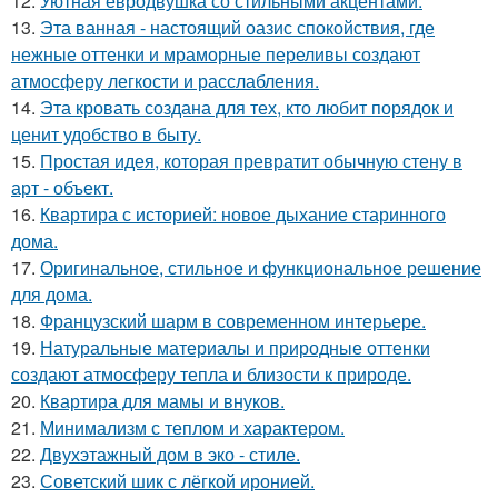
12.
Уютная евродвушка со стильными акцентами.
13.
Эта ванная - настоящий оазис спокойствия, где
нежные оттенки и мраморные переливы создают
атмосферу легкости и расслабления.
14.
Эта кровать создана для тех, кто любит порядок и
ценит удобство в быту.
15.
Простая идея, которая превратит обычную стену в
арт - объект.
16.
Квартира с историей: новое дыхание старинного
дома.
17.
Оригинальное, стильное и функциональное решение
для дома.
18.
Французский шарм в современном интерьере.
19.
Натуральные материалы и природные оттенки
создают атмосферу тепла и близости к природе.
20.
Квартира для мамы и внуков.
21.
Минимализм с теплом и характером.
22.
Двухэтажный дом в эко - стиле.
23.
Советский шик с лёгкой иронией.