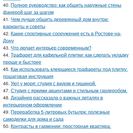
40.
Полное руководство: как обшить наружные стены
фанерой шаг за шагом
41.
Чем лучше обшить деревянный дом внутри:
варианты и советы
42.
Какие спортивные сооружения есть в Ростове-на-
Дону
43.
Что делает интерьер современным?
44.
Трафарет для кафельной плитки: как сделать укладку
проще и быстрее
45.
Как использовать клеющиеся трафареты под плитку:
пошаговая инструкция
46.
Уют у моря: студия с видом и тишиной.
47.
Студия с яркими акцентами и стильным гардеробом.
48.
Дизайнер рассказала о важных деталях в
интерьерном оформлении
49.
Переработка 5-литровых бутылок: полезные
самоделки для дома и сада
50.
Контрасты в гармонии: просторная квартира.