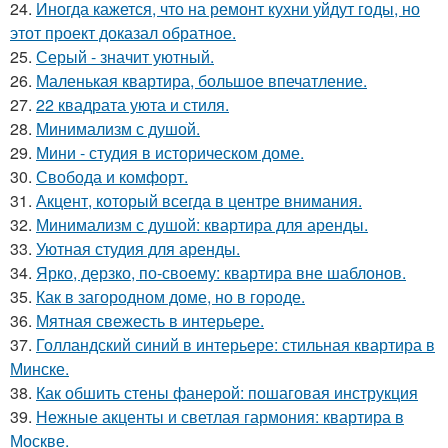
24.
Иногда кажется, что на ремонт кухни уйдут годы, но
этот проект доказал обратное.
25.
Серый - значит уютный.
26.
Маленькая квартира, большое впечатление.
27.
22 квадрата уюта и стиля.
28.
Минимализм с душой.
29.
Мини - студия в историческом доме.
30.
Свобода и комфорт.
31.
Акцент, который всегда в центре внимания.
32.
Минимализм с душой: квартира для аренды.
33.
Уютная студия для аренды.
34.
Ярко, дерзко, по-своему: квартира вне шаблонов.
35.
Как в загородном доме, но в городе.
36.
Мятная свежесть в интерьере.
37.
Голландский синий в интерьере: стильная квартира в
Минске.
38.
Как обшить стены фанерой: пошаговая инструкция
39.
Нежные акценты и светлая гармония: квартира в
Москве.