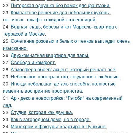
22.
Питерская однушка без рамок для фантазии.
23.
Компактное решение для небольших кухонь -
гостиных - шкаф с откидной столешницей.
24.
Водная гладь, березы и кот Марсель: квартира с
террасой в Москве.
25.
Сочетание розовых и белых оттенков выглядит очень
изысканно.
26.
Двухкомнатная квартира для пары.
27.
Свобода и комфорт.
28.
Атмосфера обоев: акцент, который решает всё.
29.
Небольшое пространство, созданное с любовью.
30.
Иногда небольшая деталь способна полностью
изменить восприятие пространства.
31.
Ар - деко в новостройке: "Гэтсби" на современный
лад.
32.
Студия, которая как двушка.
33.
Как в загородном доме, но в городе.
34.
Монохром и фактуры: квартира в Пушкине.