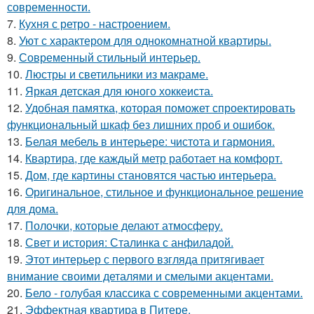
современности.
7.
Кухня с ретро - настроением.
8.
Уют с характером для однокомнатной квартиры.
9.
Современный стильный интерьер.
10.
Люстры и светильники из макраме.
11.
Яркая детская для юного хоккеиста.
12.
Удобная памятка, которая поможет спроектировать
функциональный шкаф без лишних проб и ошибок.
13.
Белая мебель в интерьере: чистота и гармония.
14.
Квартира, где каждый метр работает на комфорт.
15.
Дом, где картины становятся частью интерьера.
16.
Оригинальное, стильное и функциональное решение
для дома.
17.
Полочки, которые делают атмосферу.
18.
Свет и история: Сталинка с анфиладой.
19.
Этот интерьер с первого взгляда притягивает
внимание своими деталями и смелыми акцентами.
20.
Бело - голубая классика с современными акцентами.
21.
Эффектная квартира в Питере.