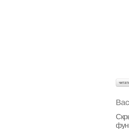
читат
Вас
Скр
фун