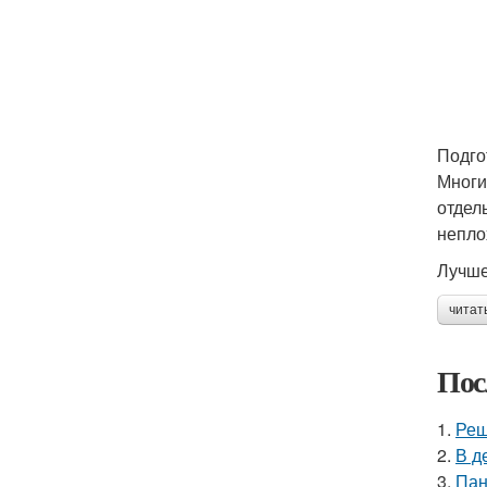
Подго
Многи
отдел
непло
Лучше
читат
Пос
1.
Реш
2.
В д
3.
Пан