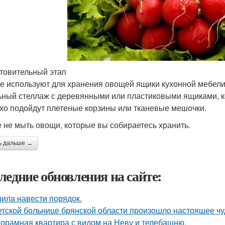
товительный этап
е используют для хранения овощей ящики кухонной мебели.
ьный стеллаж с деревянными или пластиковыми ящиками, к
хо подойдут плетеные корзины или тканевые мешочки.
 не мыть овощи, которые вы собираетесь хранить.
ь дальше →
ледние обновления на сайте:
ила навести порядок.
етской больнице брянской области произошло настоящее чу
орамная квартира с видом на Неву и телебашню.