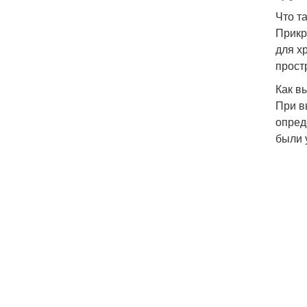
Что т
Прикр
для х
прост
Как в
При в
опред
были 