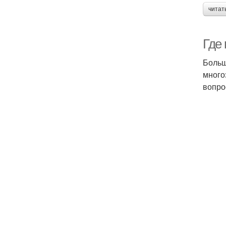
читат
Где
Больш
много
вопро