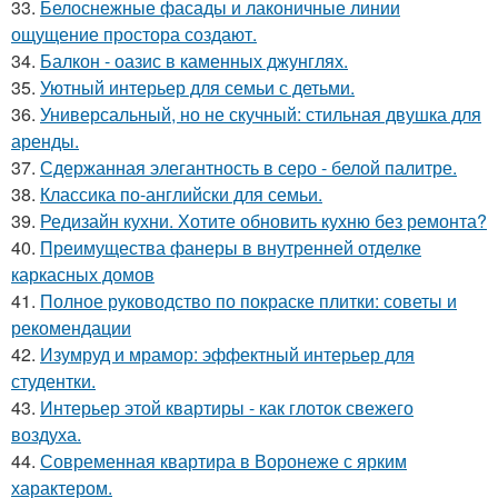
33.
Белоснежные фасады и лаконичные линии
ощущение простора создают.
34.
Балкон - оазис в каменных джунглях.
35.
Уютный интерьер для семьи с детьми.
36.
Универсальный, но не скучный: стильная двушка для
аренды.
37.
Сдержанная элегантность в серо - белой палитре.
38.
Классика по-английски для семьи.
39.
Редизайн кухни. Хотите обновить кухню без ремонта?
40.
Преимущества фанеры в внутренней отделке
каркасных домов
41.
Полное руководство по покраске плитки: советы и
рекомендации
42.
Изумруд и мрамор: эффектный интерьер для
студентки.
43.
Интерьер этой квартиры - как глоток свежего
воздуха.
44.
Современная квартира в Воронеже с ярким
характером.