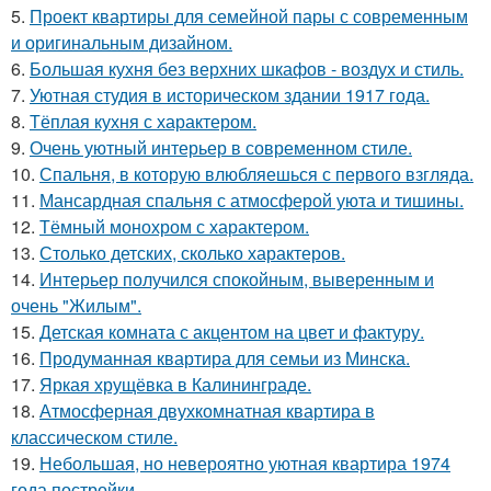
5.
Проект квартиры для семейной пары с современным
и оригинальным дизайном.
6.
Большая кухня без верхних шкафов - воздух и стиль.
7.
Уютная студия в историческом здании 1917 года.
8.
Тёплая кухня с характером.
9.
Очень уютный интерьер в современном стиле.
10.
Спальня, в которую влюбляешься с первого взгляда.
11.
Мансардная спальня с атмосферой уюта и тишины.
12.
Тёмный монохром с характером.
13.
Столько детских, сколько характеров.
14.
Интерьер получился спокойным, выверенным и
очень "Жилым".
15.
Детская комната с акцентом на цвет и фактуру.
16.
Продуманная квартира для семьи из Минска.
17.
Яркая хрущёвка в Калининграде.
18.
Атмосферная двухкомнатная квартира в
классическом стиле.
19.
Небольшая, но невероятно уютная квартира 1974
года постройки.