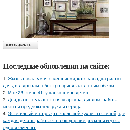
читать дальше →
Последние обновления на сайте:
1.
Жизнь свела меня с женщиной, которая одна растит
дочь, и я довольно быстро привязался к ним обеим.
2.
Мне 38, жене 41, у нас четверо детей.
3.
Двадцать семь лет, своя квартира, диплом, работа
мечты и предложение руки и сердца.
4.
Эстетичный интерьер небольшой кухни - гостиной, где
каждая деталь работает на ощущение роскоши и уюта
одновременно.