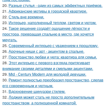
20.
Разные стулья - один из самых эффектных приёмов.
21.
Африканские мотивы в городской квартире.
22.
Стиль вне времени.
23.
Интерьер, наполненный теплом, светом и уютом.
24.
Такое решение создаёт ощущение лёгкости и
простора, превращая спальню в место, где хочется
мечтать.
25.
Современный интерьер с уважением к прошлому.
26.
Арочные ниши с арт - акцентом в спальне.
27.
Пространство любви и уюта: квартира для семьи.
28.
Этот интерьер с первого взгляда притягивает
внимание своими деталями и смелыми акцентами.
29.
Mid - Century Modern для молодой девушки.
30.
Ремонт полностью преобразил пространство, сделав
его современным и уютным.
31.
Вдохновение шинуазри стилем.
32.
Лоджия может стать не просто дополнительным
пространством, а полноценной комнатой.