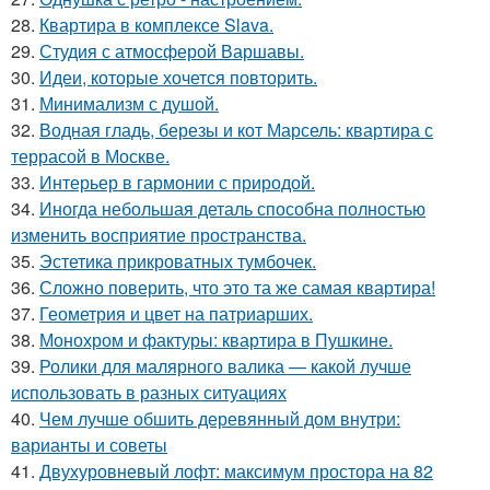
28.
Квартира в комплексе Slava.
29.
Студия с атмосферой Варшавы.
30.
Идеи, которые хочется повторить.
31.
Минимализм с душой.
32.
Водная гладь, березы и кот Марсель: квартира с
террасой в Москве.
33.
Интерьер в гармонии с природой.
34.
Иногда небольшая деталь способна полностью
изменить восприятие пространства.
35.
Эстетика прикроватных тумбочек.
36.
Сложно поверить, что это та же самая квартира!
37.
Геометрия и цвет на патриарших.
38.
Монохром и фактуры: квартира в Пушкине.
39.
Ролики для малярного валика — какой лучше
использовать в разных ситуациях
40.
Чем лучше обшить деревянный дом внутри:
варианты и советы
41.
Двухуровневый лофт: максимум простора на 82