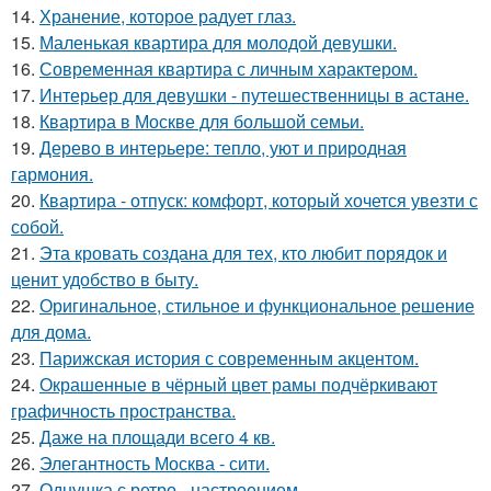
14.
Хранение, которое радует глаз.
15.
Маленькая квартира для молодой девушки.
16.
Современная квартира с личным характером.
17.
Интерьер для девушки - путешественницы в астане.
18.
Квартира в Москве для большой семьи.
19.
Дерево в интерьере: тепло, уют и природная
гармония.
20.
Квартира - отпуск: комфорт, который хочется увезти с
собой.
21.
Эта кровать создана для тех, кто любит порядок и
ценит удобство в быту.
22.
Оригинальное, стильное и функциональное решение
для дома.
23.
Парижская история с современным акцентом.
24.
Окрашенные в чёрный цвет рамы подчёркивают
графичность пространства.
25.
Даже на площади всего 4 кв.
26.
Элегантность Москва - сити.
27.
Однушка с ретро - настроением.