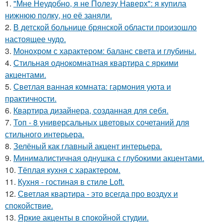
1.
"Мне Неудобно, я не Полезу Наверх": я купила
нижнюю полку, но её заняли.
2.
В детской больнице брянской области произошло
настоящее чудо.
3.
Монохром с характером: баланс света и глубины.
4.
Стильная однокомнатная квартира с яркими
акцентами.
5.
Светлая ванная комната: гармония уюта и
практичности.
6.
Квартира дизайнера, созданная для себя.
7.
Топ - 8 универсальных цветовых сочетаний для
стильного интерьера.
8.
Зелёный как главный акцент интерьера.
9.
Минималистичная однушка с глубокими акцентами.
10.
Тёплая кухня с характером.
11.
Кухня - гостиная в стиле Loft.
12.
Светлая квартира - это всегда про воздух и
спокойствие.
13.
Яркие акценты в спокойной студии.