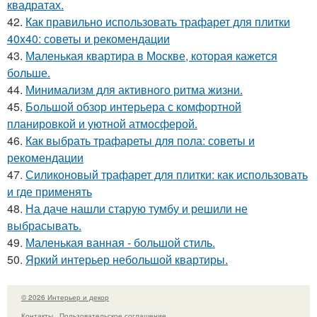
квадратах.
42.
Как правильно использовать трафарет для плитки
40x40: советы и рекомендации
43.
Маленькая квартира в Москве, которая кажется
больше.
44.
Минимализм для активного ритма жизни.
45.
Большой обзор интерьера с комфортной
планировкой и уютной атмосферой.
46.
Как выбрать трафареты для пола: советы и
рекомендации
47.
Силиконовый трафарет для плитки: как использовать
и где применять
48.
На даче нашли старую тумбу и решили не
выбрасывать.
49.
Маленькая ванная - большой стиль.
50.
Яркий интерьер небольшой квартиры.
© 2026 Интерьер и декор
Контакты
Пользовательское соглашение