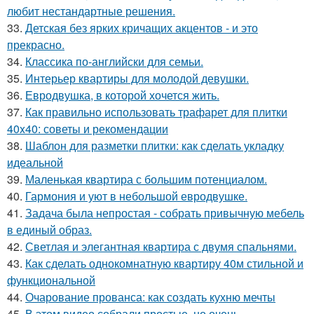
любит нестандартные решения.
33.
Детская без ярких кричащих акцентов - и это
прекрасно.
34.
Классика по-английски для семьи.
35.
Интерьер квартиры для молодой девушки.
36.
Евродвушка, в которой хочется жить.
37.
Как правильно использовать трафарет для плитки
40x40: советы и рекомендации
38.
Шаблон для разметки плитки: как сделать укладку
идеальной
39.
Маленькая квартира с большим потенциалом.
40.
Гармония и уют в небольшой евродвушке.
41.
Задача была непростая - собрать привычную мебель
в единый образ.
42.
Светлая и элегантная квартира с двумя спальнями.
43.
Как сделать однокомнатную квартиру 40м стильной и
функциональной
44.
Очарование прованса: как создать кухню мечты
45.
В этом видео собрали простые, но очень