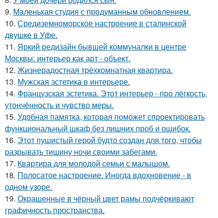
9.
Маленькая студия с продуманным обновлением.
10.
Средиземноморское настроение в сталинской
двушке в Уфе.
11.
Яркий редизайн бывшей коммуналки в центре
Москвы: интерьер как арт - объект.
12.
Жизнерадостная трёхкомнатная квартира.
13.
Мужская эстетика в интерьере.
14.
Французская эстетика. Этот интерьер - про лёгкость,
утончённость и чувство меры.
15.
Удобная памятка, которая поможет спроектировать
функциональный шкаф без лишних проб и ошибок.
16.
Этот пушистый герой будто создан для того, чтобы
разрывать тишину ночи своими забегами.
17.
Квартира для молодой семьи с малышом.
18.
Полосатое настроение. Иногда вдохновение - в
одном узоре.
19.
Окрашенные в чёрный цвет рамы подчёркивают
графичность пространства.