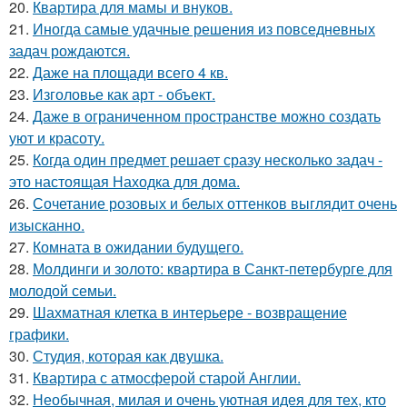
20.
Квартира для мамы и внуков.
21.
Иногда самые удачные решения из повседневных
задач рождаются.
22.
Даже на площади всего 4 кв.
23.
Изголовье как арт - объект.
24.
Даже в ограниченном пространстве можно создать
уют и красоту.
25.
Когда один предмет решает сразу несколько задач -
это настоящая Находка для дома.
26.
Сочетание розовых и белых оттенков выглядит очень
изысканно.
27.
Комната в ожидании будущего.
28.
Молдинги и золото: квартира в Санкт-петербурге для
молодой семьи.
29.
Шахматная клетка в интерьере - возвращение
графики.
30.
Студия, которая как двушка.
31.
Квартира с атмосферой старой Англии.
32.
Необычная, милая и очень уютная идея для тех, кто