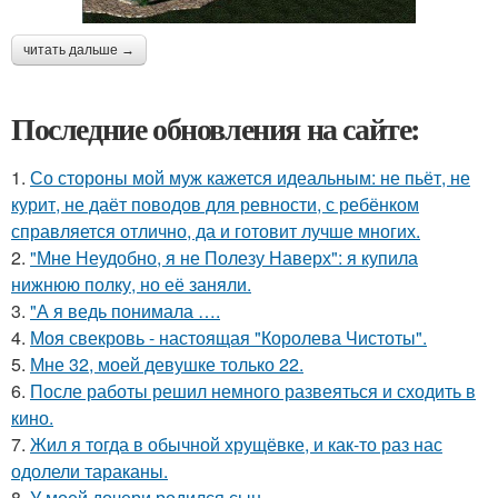
читать дальше →
Последние обновления на сайте:
1.
Со стороны мой муж кажется идеальным: не пьёт, не
курит, не даёт поводов для ревности, с ребёнком
справляется отлично, да и готовит лучше многих.
2.
"Мне Неудобно, я не Полезу Наверх": я купила
нижнюю полку, но её заняли.
3.
"А я ведь понимала ….
4.
Моя свекровь - настоящая "Королева Чистоты".
5.
Мне 32, моей девушке только 22.
6.
После работы решил немного развеяться и сходить в
кино.
7.
Жил я тогда в обычной хрущёвке, и как-то раз нас
одолели тараканы.
8.
У моей дочери родился сын.