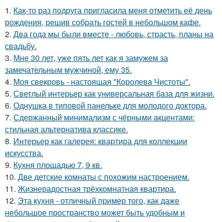
1.
Как-то раз подруга пригласила меня отметить её день
рождения, решив собрать гостей в небольшом кафе.
2.
Два года мы были вместе - любовь, страсть, планы на
свадьбу.
3.
Мне 30 лет, уже пять лет как я замужем за
замечательным мужчиной, ему 35.
4.
Моя свекровь - настоящая "Королева Чистоты".
5.
Светлый интерьер как универсальная база для жизни.
6.
Однушка в типовой панельке для молодого доктора.
7.
Сдержанный минимализм с чёрными акцентами:
стильная альтернатива классике.
8.
Интерьер как галерея: квартира для коллекции
искусства.
9.
Кухня площадью 7, 9 кв.
10.
Две детские комнаты с похожим настроением.
11.
Жизнерадостная трёхкомнатная квартира.
12.
Эта кухня - отличный пример того, как даже
небольшое пространство может быть удобным и