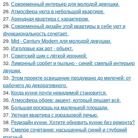
25.
Современный интерьер для молодой девушки.
26.
Атмосфера уюта в небольшой квартире.
27.
Арендная квартира с характером.
28.
Современный дизайн этой квартиры в себе уют и
функциональность сочетает.
29.
Mid - Century Modern для молодой девушки.
30.
Изголовье как арт - объект.
31.
Советский шик с лёгкой иронией.
32.
Лимонный сорбет и пыльно - синий: смелый интерьер
двушки.
33.
Этом проекте освещение продумано до мелочей: от
рабочего до декоративного.
34.
Когда кухня почти невидимой становится.
35.
Атмосфера обоев: акцент, который решает всё.
36.
Большая роскошь на маленькой площади.
37.
Уютная квартира с изразцовой печью.
38.
Редизайн кухни. Хотите обновить кухню без ремонта?
39.
Смелое сочетание: насыщенный синий и глубокий
красный.