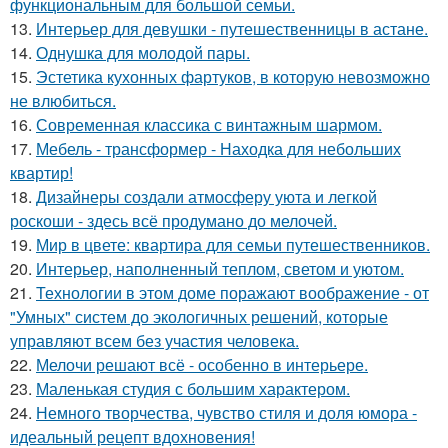
функциональным для большой семьи.
13.
Интерьер для девушки - путешественницы в астане.
14.
Однушка для молодой пары.
15.
Эстетика кухонных фартуков, в которую невозможно
не влюбиться.
16.
Современная классика с винтажным шармом.
17.
Мебель - трансформер - Находка для небольших
квартир!
18.
Дизайнеры создали атмосферу уюта и легкой
роскоши - здесь всё продумано до мелочей.
19.
Мир в цвете: квартира для семьи путешественников.
20.
Интерьер, наполненный теплом, светом и уютом.
21.
Технологии в этом доме поражают воображение - от
"Умных" систем до экологичных решений, которые
управляют всем без участия человека.
22.
Мелочи решают всё - особенно в интерьере.
23.
Маленькая студия с большим характером.
24.
Немного творчества, чувство стиля и доля юмора -
идеальный рецепт вдохновения!