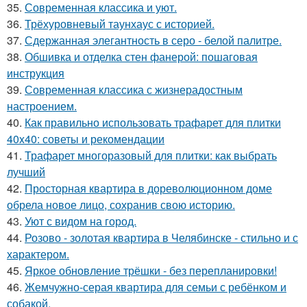
35.
Современная классика и уют.
36.
Трёхуровневый таунхаус с историей.
37.
Сдержанная элегантность в серо - белой палитре.
38.
Обшивка и отделка стен фанерой: пошаговая
инструкция
39.
Современная классика с жизнерадостным
настроением.
40.
Как правильно использовать трафарет для плитки
40x40: советы и рекомендации
41.
Трафарет многоразовый для плитки: как выбрать
лучший
42.
Просторная квартира в дореволюционном доме
обрела новое лицо, сохранив свою историю.
43.
Уют с видом на город.
44.
Розово - золотая квартира в Челябинске - стильно и с
характером.
45.
Яркое обновление трёшки - без перепланировки!
46.
Жемчужно-серая квартира для семьи с ребёнком и
собакой.