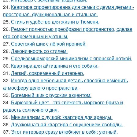
24.
Квартира спроектирована для семьи с двумя детьми -
просторная, функциональная и стильная.
25.
Стиль и удобство для жизни в Тюмени.
26.
Ремонт полностью преобразил пространство, сделав
его современным и уютным.
27.
Советский шик с лёгкой иронией.
28.
Лаконичность со стилем.
29.
Средиземноморский минимализм с японской ноткой.
30.
Квартира для айтишника и его собаки.
31.
Легкий, современный интерьер.
32.
Иногда одна небольшая деталь способна изменить
атмосферу целого пространства.
33.
Богемный шик с русским акцентом.
34.
Бирюзовый цвет - это свежесть морского бриза и
радость солнечного дня.
35.
Минимализм с душой: квартира для аренды.
36.
Двухкомнатная квартира с ощущением свободы.
37.
Этот интерьер сразу влюбляет в себя: уютный,