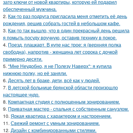
зато ключи от новой квартиры, которую ей подарил
обеспеченный мужчина.
2.
Как-то раз подруга пригласила меня отметить её день
рождения, решив собрать гостей в небольшом кафе.
3.
Как-то так вышло, что в один прекрасный день решила
я помыть посуду вручную, оставив технику в покое.
4.
Поезд, плацкарт. В купе нас трое: я (верхняя полка
свободна), напротив - женщина лет сорока с дочкой
примерно десяти.
5.
"Мне Неудобно, я не Полезу Наверх": я купила
нижнюю полку, но её заняли.
6.
Десять лет в браке, дети, всё как у людей.
7.
В детской больнице брянской области произошло
настоящее чудо.
8.
Компактная студия с полноценным зонированием.
9.
Приватная мастер - спальня с собственным санузлом.
10.
Яркая квартира с характером и настроением.
11.
Свежий ремонт с умным зонированием.
12.
Дизайн с комбинированными стилями.