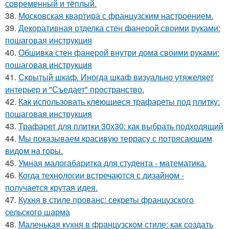
современный и тёплый.
38.
Московская квартира с французским настроением.
39.
Декоративная отделка стен фанерой своими руками:
пошаговая инструкция
40.
Обшивка стен фанерой внутри дома своими руками:
пошаговая инструкция
41.
Скрытый шкаф. Иногда шкаф визуально утяжеляет
интерьер и "Съедает" пространство.
42.
Как использовать клеющиеся трафареты под плитку:
пошаговая инструкция
43.
Трафарет для плитки 30х30: как выбрать подходящий
44.
Мы показываем красивую террасу с потрясающим
видом на горы.
45.
Умная малогабаритка для студента - математика.
46.
Когда технологии встречаются с дизайном -
получается крутая идея.
47.
Кухня в стиле прованс: секреты французского
сельского шарма
48.
Маленькая кухня в французском стиле: как создать