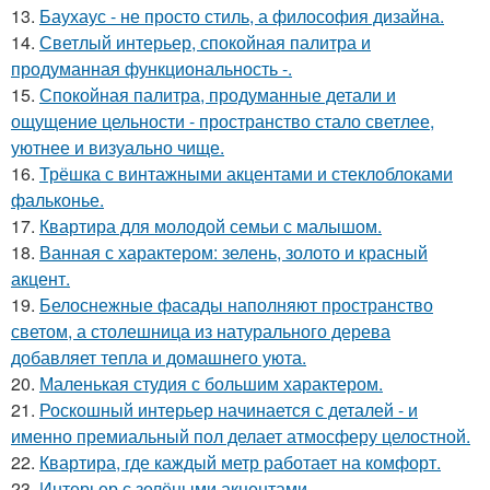
13.
Баухаус - не просто стиль, а философия дизайна.
14.
Светлый интерьер, спокойная палитра и
продуманная функциональность -.
15.
Спокойная палитра, продуманные детали и
ощущение цельности - пространство стало светлее,
уютнее и визуально чище.
16.
Трёшка с винтажными акцентами и стеклоблоками
фальконье.
17.
Квартира для молодой семьи с малышом.
18.
Ванная с характером: зелень, золото и красный
акцент.
19.
Белоснежные фасады наполняют пространство
светом, а столешница из натурального дерева
добавляет тепла и домашнего уюта.
20.
Маленькая студия с большим характером.
21.
Роскошный интерьер начинается с деталей - и
именно премиальный пол делает атмосферу целостной.
22.
Квартира, где каждый метр работает на комфорт.
23.
Интерьер с зелёными акцентами.